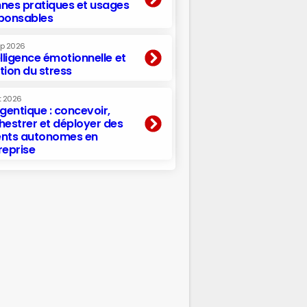
nes pratiques et usages
ponsables
ep 2026
elligence émotionnelle et
tion du stress
t 2026
agentique : concevoir,
hestrer et déployer des
nts autonomes en
reprise