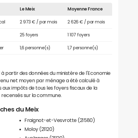
Le Meix
Moyenne France
cal
2 973 € / par mois
2 626 € / par mois
25 foyers
1 107 foyers
er
1,6 personne(s)
1,7 personne(s)
 à partir des données du ministère de l'Economie
evenu net moyen par ménage a été calculé à
 aux impôts de tous les foyers fiscaux de la
 recensés sur la commune.
roches du Meix
Fraignot-et-Vesvrotte (21580)
Moloy (21120)
Avelanges (21120)