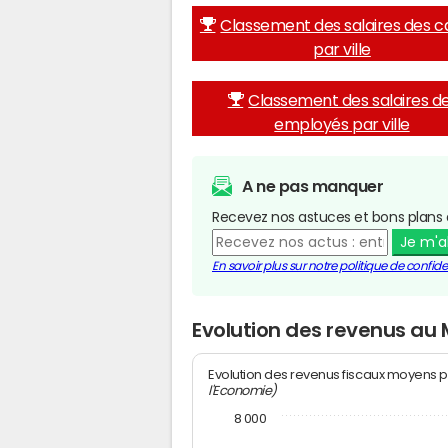
Classement des salaires des c
par ville
Classement des salaires d
employés par ville
A ne pas manquer
Recevez nos astuces et bons plans 
Je m'
En savoir plus sur notre politique de confiden
Evolution des revenus au 
Evolution des revenus fiscaux moyens p
l'Economie)
8 000