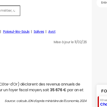
Poiseul-lès-Saulx
Salives
Avot
Mise à jour le 11/02/26
(Côte-d'Or) déclarent des revenus annuels de
r un foyer fiscal moyen, soit
35 676 €
par an et
FO
03 s
Source : calculs JDN d'après ministère de l'Economie, 2024
Cha