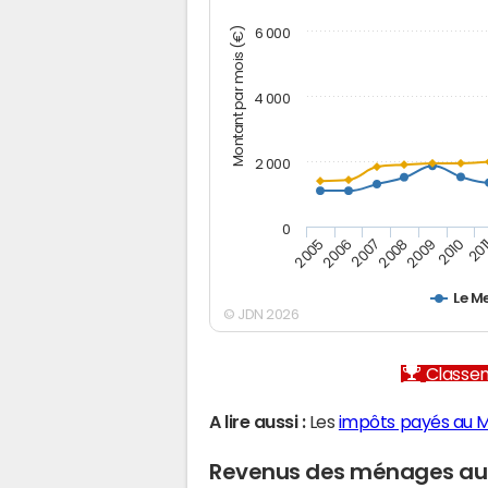
Montant par mois (€)
6 000
4 000
2 000
0
2007
2006
201
2005
2010
2009
2008
Le M
© JDN 2026
Classem
A lire aussi :
Les
impôts payés au M
Revenus des ménages au