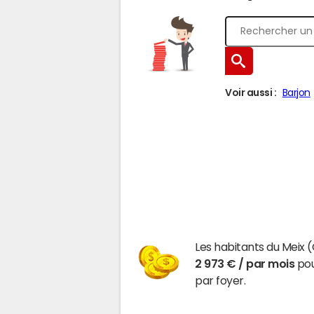
Voir aussi :
Barjon
Les habitants du Meix 
2 973 € / par mois
pou
par foyer.