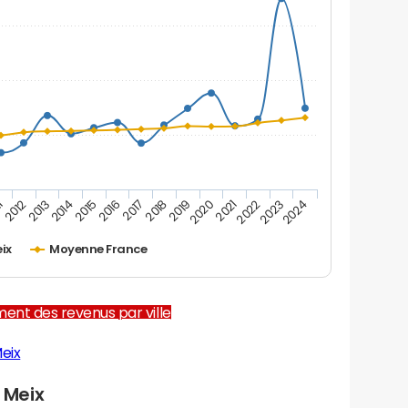
2012
2017
2022
1
2016
2021
2015
2020
2014
2019
2024
2013
2018
2023
eix
Moyenne France
ent des revenus par ville
eix
 Meix