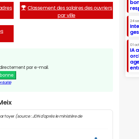
bon
adres
Classement des salaires des ouvriers
res
par ville
24 s
Int
es
ges
01 oc
IA 
orc
age
directement par e-mail.
ent
abonne
tialité
Meix
(source : JDN d'après le ministère de
ar foyer