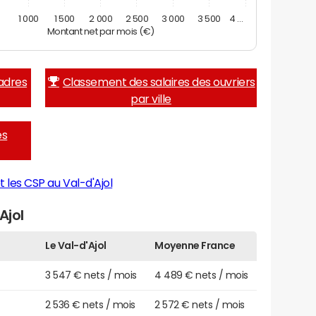
0
1 000
1 500
2 000
2 500
3 000
3 500
4 …
Montant net par mois (€)
adres
Classement des salaires des ouvriers
par ville
es
 les CSP au Val-d'Ajol
Ajol
Le Val-d'Ajol
Moyenne France
3 547 € nets / mois
4 489 € nets / mois
2 536 € nets / mois
2 572 € nets / mois