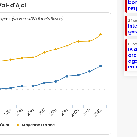
bon
al-d'Ajol
res
(source : JDN d'après l'Insee)
moyens
24 s
Int
ges
01 oc
IA 
orc
age
ent
2019
2016
3
2020
2017
2014
2021
2018
2015
2022
'Ajol
Moyenne France