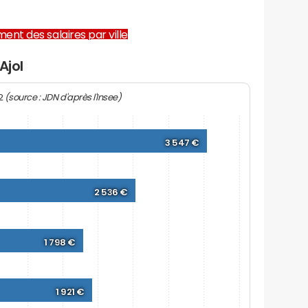
ent des salaires par ville
Ajol
(source : JDN d'après l'Insee)
22
3 547 €
2 536 €
1 798 €
1 921 €