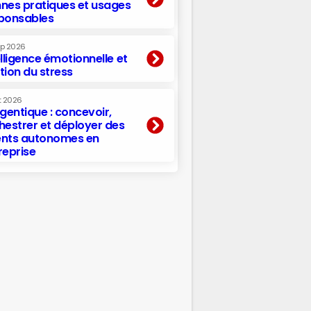
nes pratiques et usages
ponsables
ep 2026
elligence émotionnelle et
tion du stress
t 2026
agentique : concevoir,
hestrer et déployer des
nts autonomes en
reprise