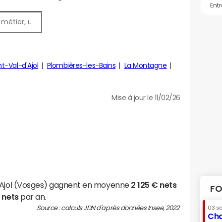
t-Val-d'Ajol
Plombières-les-Bains
La Montagne
Mise à jour le 11/02/26
d'Ajol (Vosges) gagnent en moyenne
2 125 € nets
FO
 nets
par an.
Source : calculs JDN d'après données Insee, 2022
03 s
Cha