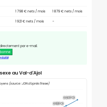
1 798 € nets / mois
1 879 € nets / mois
1 921 € nets / mois
-
directement par e-mail.
abonne
tialité
 sexe au Val-d'Ajol
(source : JDN d'après l'Insee)
moyens
2 247 €
2 157 €