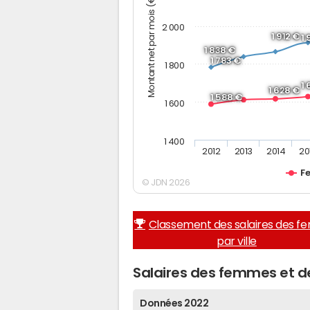
Montant net par mois (€)
2 000
1 912 €
1
1 838 €
1 783 €
1 800
1
1 628 €
1 588 €
1 600
1 400
2012
2013
2014
20
F
© JDN 2026
Classement des salaires des 
par ville
Salaires des femmes et d
Données 2022