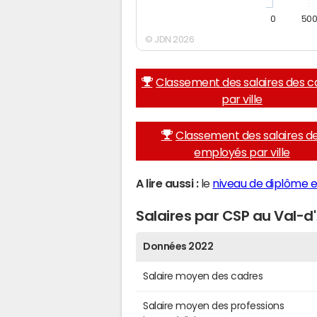
0
50
© JDN 2026
Classement des salaires des c
par ville
Classement des salaires d
employés par ville
A lire aussi :
le
niveau de diplôme et
Salaires par CSP au Val-d'
Données 2022
Salaire moyen des cadres
Salaire moyen des professions