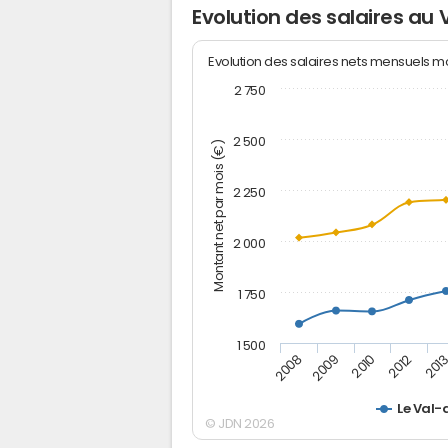
Evolution des salaires au V
Evolution des salaires nets mensuels 
2 750
2 500
Montant net par mois (€)
2 250
2 000
1 750
1 500
2012
2008
201
2009
2010
Le Val-d
© JDN 2026