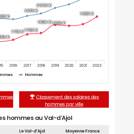
2 040 €
1 973 €
1 935 €
 903 €
1 834 €
1 823 €
1 735 €
1 718 €
 652 €
15
2016
2017
2018
2019
2020
2021
2022
emmes
Hommes
femmes
Classement des salaires des
hommes par ville
es hommes au Val-d'Ajol
Le Val-d'Ajol
Moyenne France