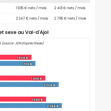
1 935 € nets / mois
2 401 € nets / mois
2 247 € nets / mois
2 795 € nets / mois
et sexe au Val-d'Ajol
(source : JDN d'après l'Insee)
22
1 604 €
1 703 €
1 960 €
2 304 €
1 980 €
2 384 €