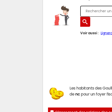
Voir aussi :
Lignero
Les habitants des Goul
de
nc
pour un foyer fis