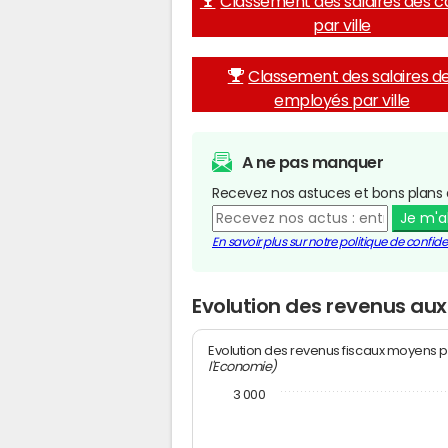
Classement des salaires des c
par ville
Classement des salaires d
employés par ville
A ne pas manquer
Recevez nos astuces et bons plans 
Je m'
En savoir plus sur notre politique de confiden
Evolution des revenus aux
Evolution des revenus fiscaux moyens p
l'Economie)
3 000