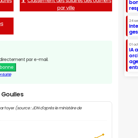
adres
Classement des salaires des ouvriers
bon
par ville
res
24 s
es
Int
ges
01 oc
IA 
orc
directement par e-mail.
age
ent
abonne
tialité
 Goulles
(source : JDN d'après le ministère de
ar foyer