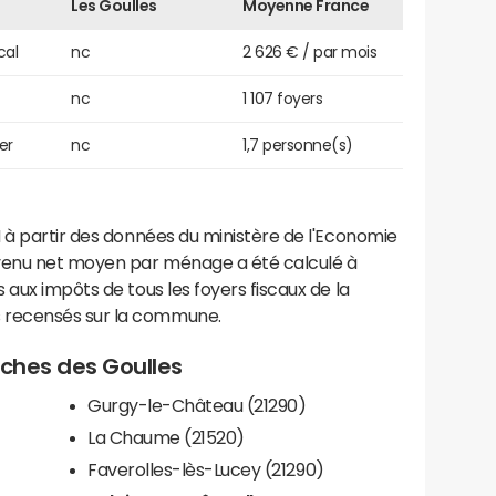
Les Goulles
Moyenne France
cal
nc
2 626 € / par mois
nc
1 107 foyers
er
nc
1,7 personne(s)
 à partir des données du ministère de l'Economie
evenu net moyen par ménage a été calculé à
 aux impôts de tous les foyers fiscaux de la
 recensés sur la commune.
roches des Goulles
Gurgy-le-Château (21290)
La Chaume (21520)
Faverolles-lès-Lucey (21290)