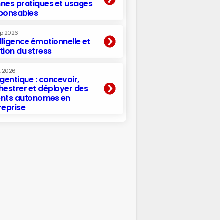
nes pratiques et usages
ponsables
ep 2026
elligence émotionnelle et
tion du stress
t 2026
agentique : concevoir,
hestrer et déployer des
nts autonomes en
reprise