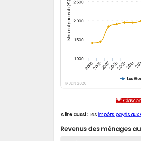
Montant par mois (€)
2 500
2 000
1 500
1 000
2005
2006
2007
2008
2009
2010
201
Les Go
© JDN 2026
Classem
A lire aussi :
Les
impôts payés aux 
Revenus des ménages aux