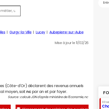
lles
Gurgy-la-Ville
Lucey
Aubepierre-sur-Aube
Mise à jour le 11/02/26
les (Côte-d'Or) déclarent des revenus annuels
cal moyen, soit
nc
par an et par foyer.
FO
Source : calculs JDN d'après ministère de l'Economie, nc
03 s
Cha