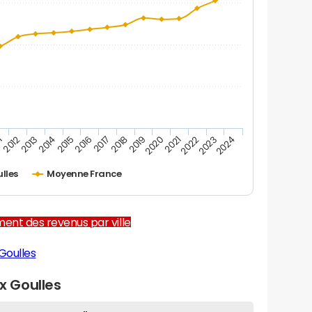
1
2012
2013
2014
2015
2016
2017
2018
2019
2020
2021
2022
2023
2024
ulles
Moyenne France
ent des revenus par ville
Goulles
 Goulles