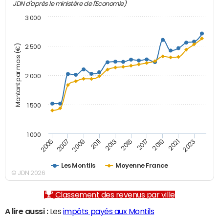
JDN d'après le ministère de l'Economie)
3 000
Montant par mois (€)
2 500
2 000
1 500
1 000
2007
2017
2009
2019
2011
2021
2013
2023
2005
2015
Les Montils
Moyenne France
© JDN 2026
Classement des revenus par ville
A lire aussi :
Les
impôts payés aux Montils