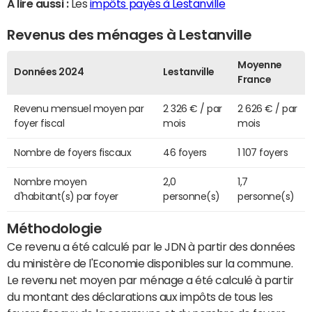
A lire aussi :
Les
impôts payés à Lestanville
Revenus des ménages à Lestanville
Moyenne
Données 2024
Lestanville
France
Revenu mensuel moyen par
2 326 € / par
2 626 € / par
foyer fiscal
mois
mois
Nombre de foyers fiscaux
46 foyers
1 107 foyers
Nombre moyen
2,0
1,7
d'habitant(s) par foyer
personne(s)
personne(s)
Méthodologie
Ce revenu a été calculé par le JDN à partir des données
du ministère de l'Economie disponibles sur la commune.
Le revenu net moyen par ménage a été calculé à partir
du montant des déclarations aux impôts de tous les