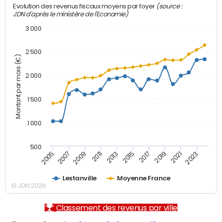
(source :
Evolution des revenus fiscaux moyens par foyer
JDN d'après le ministère de l'Economie)
3 000
2 500
Montant par mois (€)
2 000
1 500
1 000
500
2007
2017
2009
2019
2011
2021
2013
2023
2005
2015
Lestanville
Moyenne France
© JDN 2026
Classement des revenus par ville