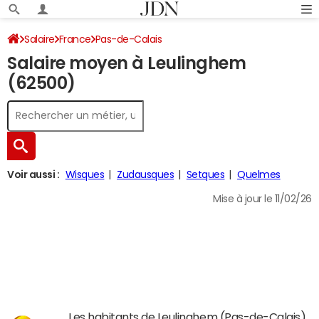
Salaire
France
Pas-de-Calais
Salaire moyen à Leulinghem
(62500)
Voir aussi :
Wisques
Zudausques
Setques
Quelmes
Mise à jour le 11/02/26
Les habitants de Leulinghem (Pas-de-Calais)