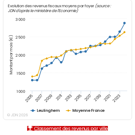
(source :
Evolution des revenus fiscaux moyens par foyer
JDN d'après le ministère de l'Economie)
3 000
Montant par mois (€)
2 500
2 000
1 500
1 000
2007
2017
2009
2019
2011
2021
2013
2023
2005
2015
Leulinghem
Moyenne France
© JDN 2026
Classement des revenus par ville