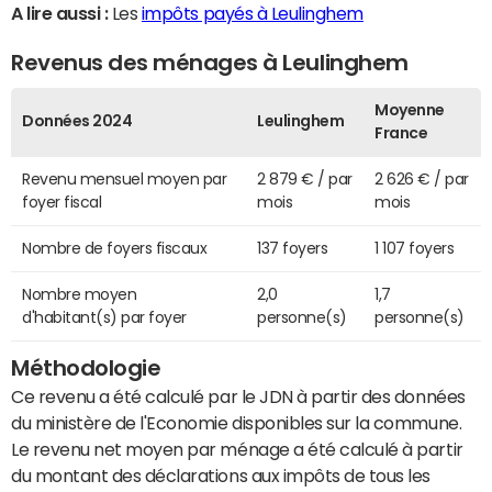
A lire aussi :
Les
impôts payés à Leulinghem
Revenus des ménages à Leulinghem
Moyenne
Données 2024
Leulinghem
France
Revenu mensuel moyen par
2 879 € / par
2 626 € / par
foyer fiscal
mois
mois
Nombre de foyers fiscaux
137 foyers
1 107 foyers
Nombre moyen
2,0
1,7
d'habitant(s) par foyer
personne(s)
personne(s)
Méthodologie
Ce revenu a été calculé par le JDN à partir des données
du ministère de l'Economie disponibles sur la commune.
Le revenu net moyen par ménage a été calculé à partir
du montant des déclarations aux impôts de tous les