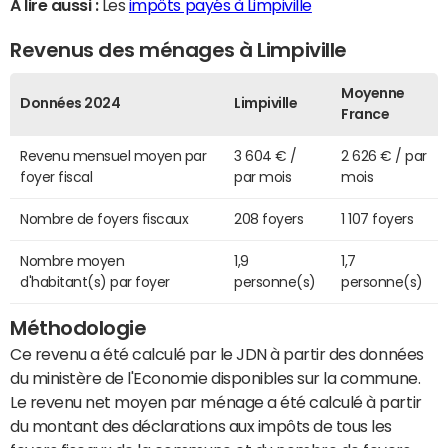
A lire aussi :
Les
impôts payés à Limpiville
Revenus des ménages à Limpiville
Moyenne
Données 2024
Limpiville
France
Revenu mensuel moyen par
3 604 € /
2 626 € / par
foyer fiscal
par mois
mois
Nombre de foyers fiscaux
208 foyers
1 107 foyers
Nombre moyen
1,9
1,7
d'habitant(s) par foyer
personne(s)
personne(s)
Méthodologie
Ce revenu a été calculé par le JDN à partir des données
du ministère de l'Economie disponibles sur la commune.
Le revenu net moyen par ménage a été calculé à partir
du montant des déclarations aux impôts de tous les