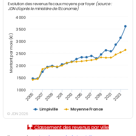
(source :
Evolution des revenus fiscaux moyens par foyer
JDN d'après le ministère de l'Economie)
4 000
3 500
Montant par mois (€)
3 000
2 500
2 000
1 500
1 000
2007
2017
2005
2015
2013
2023
2011
2021
2009
2019
Limpiville
Moyenne France
© JDN 2026
Classement des revenus par ville