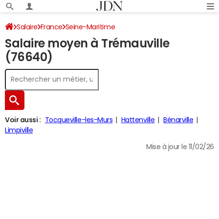
Salaire
France
Seine-Maritime
Salaire moyen à Trémauville
(76640)
Voir aussi :
Tocqueville-les-Murs
Hattenville
Bénarville
Limpiville
Mise à jour le 11/02/26