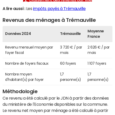
A lire aussi :
Les
impôts payés à Trémauville
Revenus des ménages à Trémauville
Moyenne
Données 2024
Trémauville
France
Revenu mensuel moyen par
3 720 € / par
2 626 € / par
foyer fiscal
mois
mois
Nombre de foyers fiscaux
60 foyers
1 107 foyers
Nombre moyen
1,7
1,7
d'habitant(s) par foyer
personne(s)
personne(s)
Méthodologie
Ce revenu a été calculé par le JDN à partir des données
du ministère de l'Economie disponibles sur la commune.
Le revenu net moyen par ménage a été calculé à partir