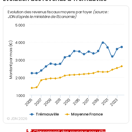
(source :
Evolution des revenus fiscaux moyens par foyer
JDN d'après le ministère de l'Economie)
5 000
Montant par mois (€)
4 000
3 000
2 000
1 000
2007
2017
2005
2015
2013
2023
2011
2021
2009
2019
Trémauville
Moyenne France
© JDN 2026
Classement des revenus par ville