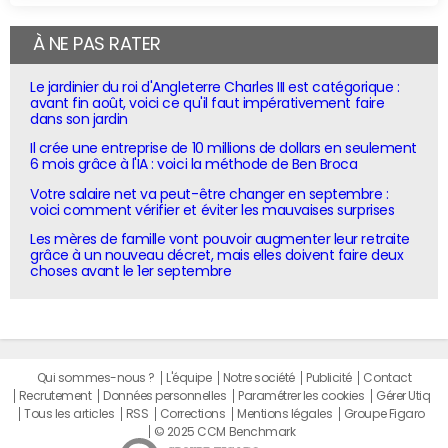
À NE PAS RATER
Le jardinier du roi d'Angleterre Charles III est catégorique :
avant fin août, voici ce qu'il faut impérativement faire
dans son jardin
Il crée une entreprise de 10 millions de dollars en seulement
6 mois grâce à l'IA : voici la méthode de Ben Broca
Votre salaire net va peut-être changer en septembre :
voici comment vérifier et éviter les mauvaises surprises
Les mères de famille vont pouvoir augmenter leur retraite
grâce à un nouveau décret, mais elles doivent faire deux
choses avant le 1er septembre
Qui sommes-nous ?
L'équipe
Notre société
Publicité
Contact
Recrutement
Données personnelles
Paramétrer les cookies
Gérer Utiq
Tous les articles
RSS
Corrections
Mentions légales
Groupe Figaro
© 2025 CCM Benchmark