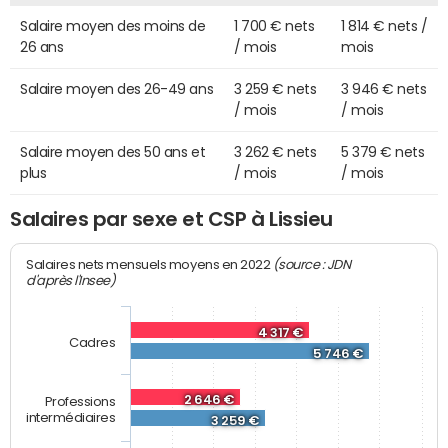
Salaire moyen des moins de
1 700 € nets
1 814 € nets /
26 ans
/ mois
mois
Salaire moyen des 26-49 ans
3 259 € nets
3 946 € nets
/ mois
/ mois
Salaire moyen des 50 ans et
3 262 € nets
5 379 € nets
plus
/ mois
/ mois
Salaires par sexe et CSP à Lissieu
(source : JDN
Salaires nets mensuels moyens en 2022
d'après l'Insee)
4 317 €
Cadres
5 746 €
2 646 €
Professions
intermédiaires
3 259 €