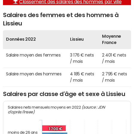
Classement des salaires des hommes par ville
Salaires des femmes et des hommes à
Lissieu
Moyenne
Données 2022
Lissieu
France
Salaire moyen des femmes
3 176 € nets
2 401 € nets
/ mois
/ mois
Salaire moyen des hommes
4 185 € nets
2 795 € nets
/ mois
/ mois
Salaires par classe d'âge et sexe à Lissieu
(source : JDN
Salaires nets mensuels moyens en 2022
d'après l'Insee)
1 700 €
moins de 26 ans