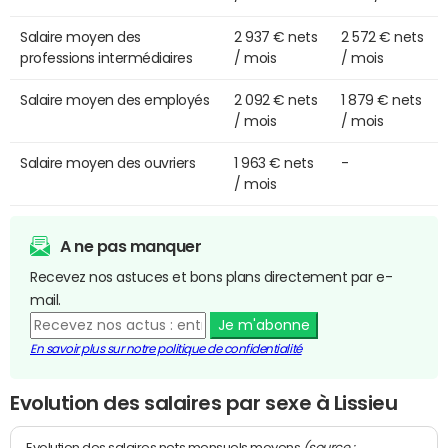
Salaire moyen des
2 937 € nets
2 572 € nets
professions intermédiaires
/ mois
/ mois
Salaire moyen des employés
2 092 € nets
1 879 € nets
/ mois
/ mois
Salaire moyen des ouvriers
1 963 € nets
-
/ mois
A ne pas manquer
Recevez nos astuces et bons plans directement par e-
mail.
Je m'abonne
En savoir plus sur notre politique de confidentialité
Evolution des salaires par sexe à Lissieu
(source :
Evolution des salaires nets mensuels moyens