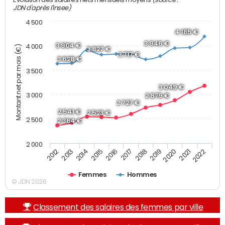
JDN d'après l'Insee)
4 500
4 185 €
3 946 €
3 904 €
4 000
Montant net par mois (€)
3 827 €
3 717 €
3 628 €
3 500
3 049 €
3 000
2 879 €
2 727 €
2 541 €
2 523 €
2 500
2 364 €
2 000
2019
2017
2015
2013
2022
2020
2018
2016
2014
2012
2021
Femmes
Hommes
© JDN 2026
Classement des salaires des femmes par ville