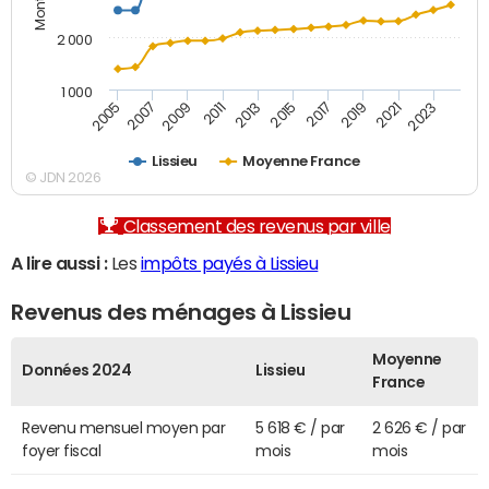
2 000
1 000
2007
2017
2005
2015
2013
2023
2011
2021
2009
2019
Lissieu
Moyenne France
© JDN 2026
Classement des revenus par ville
A lire aussi :
Les
impôts payés à Lissieu
Revenus des ménages à Lissieu
Moyenne
Données 2024
Lissieu
France
Revenu mensuel moyen par
5 618 € / par
2 626 € / par
foyer fiscal
mois
mois