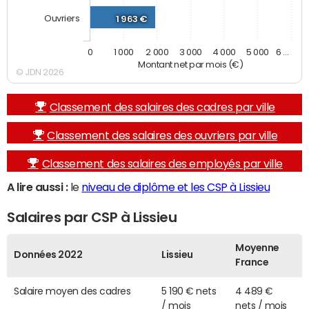
Ouvriers
1 963 €
0
1 000
2 000
3 000
4 000
5 000
6 …
Montant net par mois (€)
© JDN 2026
Classement des salaires des cadres par ville
Classement des salaires des ouvriers par ville
Classement des salaires des employés par ville
A lire aussi :
le
niveau de diplôme et les CSP à Lissieu
Salaires par CSP à Lissieu
Moyenne
Données 2022
Lissieu
France
Salaire moyen des cadres
5 190 € nets
4 489 €
/ mois
nets / mois