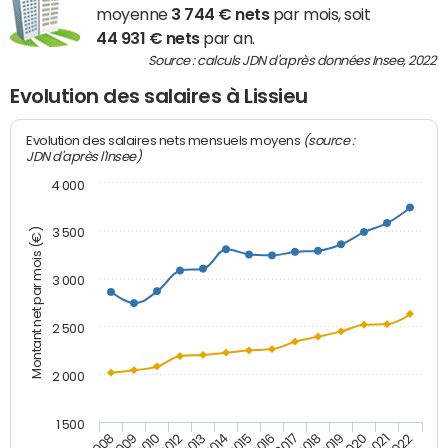
moyenne
3 744 € nets
par mois, soit
44 931 € nets
par an.
Source : calculs JDN d'après données Insee, 2022
Evolution des salaires à Lissieu
(source :
Evolution des salaires nets mensuels moyens
JDN d'après l'Insee)
4 000
3 500
Montant net par mois (€)
3 000
2 500
2 000
1 500
2008
2009
2010
2012
2013
2014
2015
2016
2017
2018
2019
2020
2021
2022