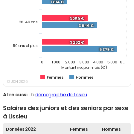
1 814 €
3 259 €
26-49 ans
3 946 €
3 262 €
50 ans et plus
5 379 €
0
1 000
2 000
3 000
4 000
5 000
6 …
Montant net par mois (€)
Femmes
Hommes
© JDN 2026
A lire aussi :
la
démographie de Lissieu
Salaires des juniors et des seniors par sexe
à Lissieu
Données 2022
Femmes
Hommes