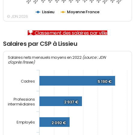
Lissieu
Moyenne France
© JDN 2026
Classement des salaires par ville
Salaires par CSP à Lissieu
(source : JDN
Salaires nets mensuels moyens en 2022
d'après l'Insee)
Cadres
5 190 €
Professions
2 937 €
intermédiaires
Employés
2 092 €