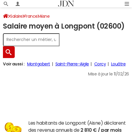
Salaire
France
Aisne
Salaire moyen à Longpont (02600)
Voir aussi :
Montgobert
Saint-Pierre-Aigle
Corcy
Louâtre
Mise à jour le 11/02/26
Les habitants de Longpont (Aisne) déclarent
des revenus annuels de
2 810 € / par mois