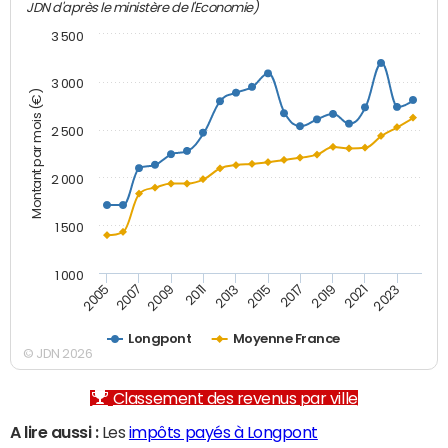
JDN d'après le ministère de l'Economie)
3 500
3 000
Montant par mois (€)
2 500
2 000
1 500
1 000
2007
2017
2009
2019
2011
2021
2013
2023
2005
2015
Longpont
Moyenne France
© JDN 2026
Classement des revenus par ville
A lire aussi :
Les
impôts payés à Longpont