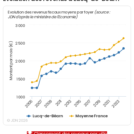
(source :
Evolution des revenus fiscaux moyens par foyer
JDN d'après le ministère de l'Economie)
3 000
Montant par mois (€)
2 500
2 000
1 500
1 000
2007
2017
2009
2019
2011
2021
2013
2023
2005
2015
Lucq-de-Béarn
Moyenne France
© JDN 2026
Classement des revenus par ville