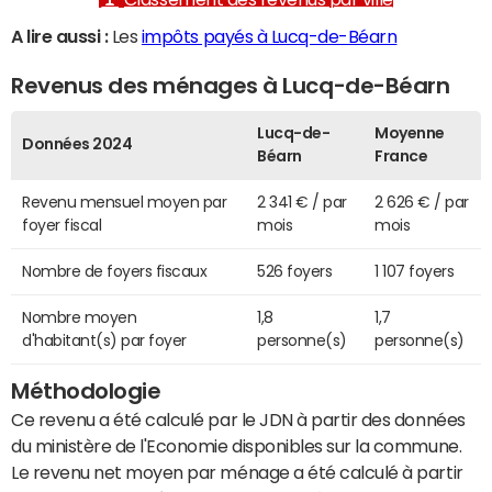
A lire aussi :
Les
impôts payés à Lucq-de-Béarn
Revenus des ménages à Lucq-de-Béarn
Lucq-de-
Moyenne
Données 2024
Béarn
France
Revenu mensuel moyen par
2 341 € / par
2 626 € / par
foyer fiscal
mois
mois
Nombre de foyers fiscaux
526 foyers
1 107 foyers
Nombre moyen
1,8
1,7
d'habitant(s) par foyer
personne(s)
personne(s)
Méthodologie
Ce revenu a été calculé par le JDN à partir des données
du ministère de l'Economie disponibles sur la commune.
Le revenu net moyen par ménage a été calculé à partir