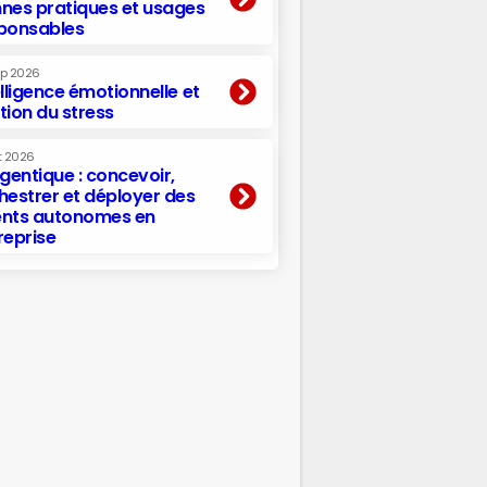
nes pratiques et usages
ponsables
ep 2026
elligence émotionnelle et
tion du stress
t 2026
agentique : concevoir,
hestrer et déployer des
nts autonomes en
reprise