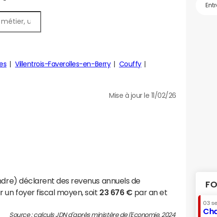
es
Villentrois-Faverolles-en-Berry
Couffy
Mise à jour le 11/02/26
Indre) déclarent des revenus annuels de
FO
 un foyer fiscal moyen, soit
23 676 €
par an et
03 s
Cha
Source : calculs JDN d'après ministère de l'Economie, 2024