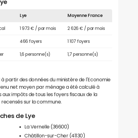
Lye
Lye
Moyenne France
cal
1 973 € / par mois
2 626 € / par mois
466 foyers
1 107 foyers
er
1,6 personne(s)
1,7 personne(s)
 à partir des données du ministère de l'Economie
evenu net moyen par ménage a été calculé à
 aux impôts de tous les foyers fiscaux de la
 recensés sur la commune.
roches de Lye
La Vernelle (36600)
Châtillon-sur-Cher (41130)