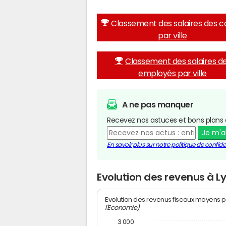
Classement des salaires des c
par ville
Classement des salaires d
employés par ville
A ne pas manquer
Recevez nos astuces et bons plans 
Je m'
En savoir plus sur notre politique de confiden
Evolution des revenus à L
Evolution des revenus fiscaux moyens p
l'Economie)
3 000