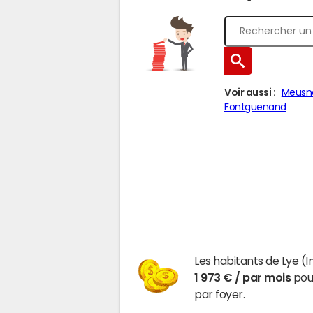
Voir aussi :
Meusn
Fontguenand
Les habitants de Lye (
1 973 € / par mois
pour
par foyer.