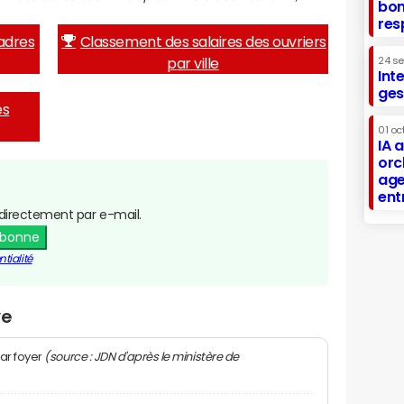
bon
res
adres
Classement des salaires des ouvriers
par ville
24 s
Int
ges
es
01 oc
IA 
orc
age
ent
directement par e-mail.
abonne
tialité
ye
(source : JDN d'après le ministère de
ar foyer