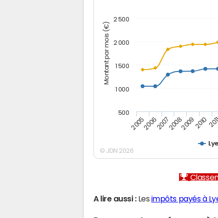
2 500
Montant par mois (€)
2 000
1 500
1 000
500
2005
2006
2007
2008
2009
2010
201
Ly
© JDN 2026
Classem
A lire aussi :
Les
impôts payés à Ly