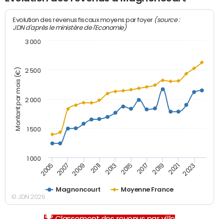
(source :
Evolution des revenus fiscaux moyens par foyer
JDN d'après le ministère de l'Economie)
3 000
Montant par mois (€)
2 500
2 000
1 500
1 000
2007
2017
2009
2019
2011
2021
2013
2023
2005
2015
Magnoncourt
Moyenne France
© JDN 2026
Classement des revenus par ville