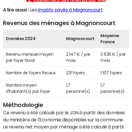
A lire aussi :
Les
impôts payés à Magnoncourt
Revenus des ménages à Magnoncourt
Moyenne
Données 2024
Magnoncourt
France
Revenu mensuel moyen
2 147 € / par
2 626 € / par
par foyer fiscal
mois
mois
Nombre de foyers fiscaux
231 foyers
1 107 foyers
Nombre moyen
1,7
1,7
d'habitant(s) par foyer
personne(s)
personne(s)
Méthodologie
Ce revenu a été calculé par le JDN à partir des données
du ministère de l'Economie disponibles sur la commune.
Le revenu net moyen par ménage a été calculé à partir