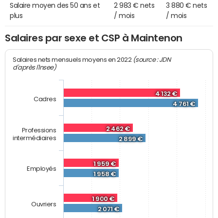
Salaire moyen des 50 ans et
2 983 € nets
3 880 € nets
plus
/ mois
/ mois
Salaires par sexe et CSP à Maintenon
(source : JDN
Salaires nets mensuels moyens en 2022
d'après l'Insee)
4 132 €
Cadres
4 761 €
2 462 €
Professions
intermédiaires
2 899 €
1 959 €
Employés
1 958 €
1 900 €
Ouvriers
2 071 €