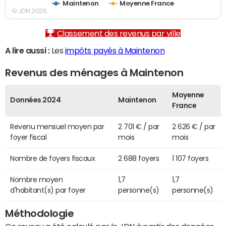
Maintenon
Moyenne France
© JDN 2026
Classement des revenus par ville
A lire aussi :
Les
impôts payés à Maintenon
Revenus des ménages à Maintenon
Moyenne
Données 2024
Maintenon
France
Revenu mensuel moyen par
2 701 € / par
2 626 € / par
foyer fiscal
mois
mois
Nombre de foyers fiscaux
2 688 foyers
1 107 foyers
Nombre moyen
1,7
1,7
d'habitant(s) par foyer
personne(s)
personne(s)
Méthodologie