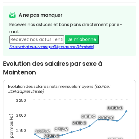
A ne pas manquer
Recevez nos astuces et bons plans directement par e-
mail.
Je m'abonne
En savoir plus sur notre politique de confidentialité
Evolution des salaires par sexe à
Maintenon
(source :
Evolution des salaires nets mensuels moyens
JDN d'après l'Insee)
3 250
3 058 €
3 000
Montant net par mois (€)
2 919 €
2 900 €
2 815 €
2 712 €
2 750
2 675 €
2 596 €