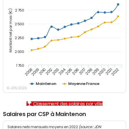
2 750
Montant net par mois (€)
2 500
2 250
2 000
1 750
2012
2019
2014
2021
2008
2016
2010
2018
2013
2020
2015
2022
2009
2017
Maintenon
Moyenne France
© JDN 2026
Classement des salaires par ville
Salaires par CSP à Maintenon
(source : JDN
Salaires nets mensuels moyens en 2022