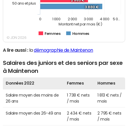
2 983 €
50 ans et plus
3 880 €
0
1 000
2 000
3 000
4 000
5 0…
Montant net par mois (€)
Femmes
Hommes
© JDN 2026
A lire aussi :
la
démographie de Maintenon
Salaires des juniors et des seniors par sexe
à Maintenon
Données 2022
Femmes
Hommes
Salaire moyen des moins de
1 738 € nets
1 813 € nets /
26 ans
/ mois
mois
Salaire moyen des 26-49 ans
2 434 € nets
2 795 € nets
/ mois
/ mois