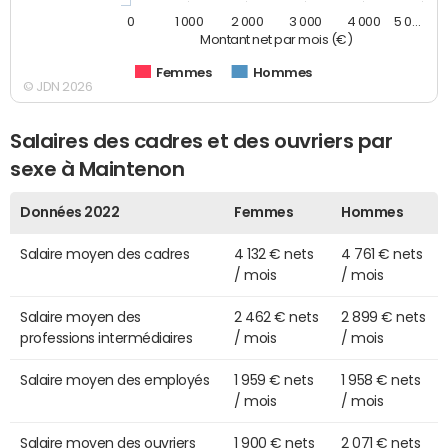
0
1 000
2 000
3 000
4 000
5 0…
Montant net par mois (€)
Femmes
Hommes
© JDN 2026
Salaires des cadres et des ouvriers par
sexe à Maintenon
Données 2022
Femmes
Hommes
Salaire moyen des cadres
4 132 € nets
4 761 € nets
/ mois
/ mois
Salaire moyen des
2 462 € nets
2 899 € nets
professions intermédiaires
/ mois
/ mois
Salaire moyen des employés
1 959 € nets
1 958 € nets
/ mois
/ mois
Salaire moyen des ouvriers
1 900 € nets
2 071 € nets