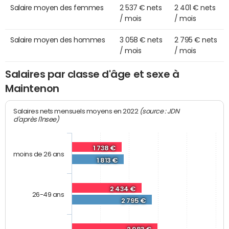
Salaire moyen des femmes
2 537 € nets
2 401 € nets
/ mois
/ mois
Salaire moyen des hommes
3 058 € nets
2 795 € nets
/ mois
/ mois
Salaires par classe d'âge et sexe à
Maintenon
(source : JDN
Salaires nets mensuels moyens en 2022
d'après l'Insee)
1 738 €
moins de 26 ans
1 813 €
2 434 €
26-49 ans
2 795 €