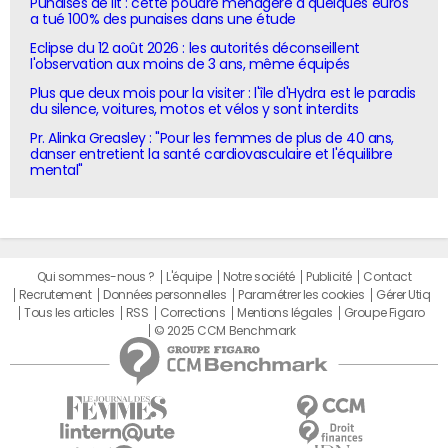
Punaises de lit : cette poudre ménagère à quelques euros
a tué 100% des punaises dans une étude
Eclipse du 12 août 2026 : les autorités déconseillent
l'observation aux moins de 3 ans, même équipés
Plus que deux mois pour la visiter : l'île d'Hydra est le paradis
du silence, voitures, motos et vélos y sont interdits
Pr. Alinka Greasley : "Pour les femmes de plus de 40 ans,
danser entretient la santé cardiovasculaire et l'équilibre
mental"
Qui sommes-nous ?
L'équipe
Notre société
Publicité
Contact
Recrutement
Données personnelles
Paramétrer les cookies
Gérer Utiq
Tous les articles
RSS
Corrections
Mentions légales
Groupe Figaro
© 2025 CCM Benchmark