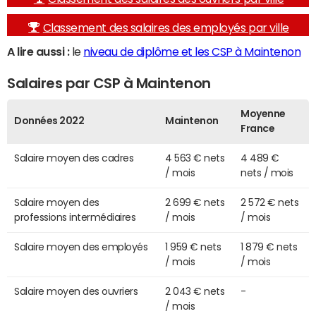
Classement des salaires des employés par ville
A lire aussi :
le
niveau de diplôme et les CSP à Maintenon
Salaires par CSP à Maintenon
Moyenne
Données 2022
Maintenon
France
Salaire moyen des cadres
4 563 € nets
4 489 €
/ mois
nets / mois
Salaire moyen des
2 699 € nets
2 572 € nets
professions intermédiaires
/ mois
/ mois
Salaire moyen des employés
1 959 € nets
1 879 € nets
/ mois
/ mois
Salaire moyen des ouvriers
2 043 € nets
-
/ mois