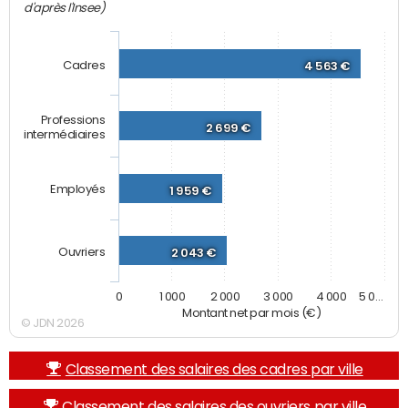
d'après l'Insee)
Cadres
4 563 €
Professions
2 699 €
intermédiaires
Employés
1 959 €
Ouvriers
2 043 €
0
1 000
2 000
3 000
4 000
5 0…
Montant net par mois (€)
© JDN 2026
Classement des salaires des cadres par ville
Classement des salaires des ouvriers par ville