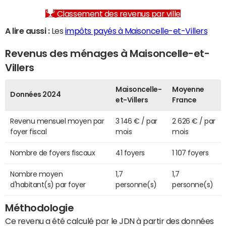
Classement des revenus par ville
A lire aussi :
Les
impôts payés à Maisoncelle-et-Villers
Revenus des ménages à Maisoncelle-et-
Villers
Maisoncelle-
Moyenne
Données 2024
et-Villers
France
Revenu mensuel moyen par
3 146 € / par
2 626 € / par
foyer fiscal
mois
mois
Nombre de foyers fiscaux
41 foyers
1 107 foyers
Nombre moyen
1,7
1,7
d'habitant(s) par foyer
personne(s)
personne(s)
Méthodologie
Ce revenu a été calculé par le JDN à partir des données