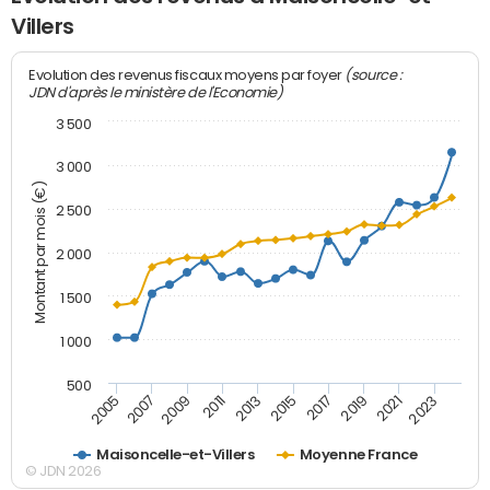
Villers
(source :
Evolution des revenus fiscaux moyens par foyer
JDN d'après le ministère de l'Economie)
3 500
3 000
Montant par mois (€)
2 500
2 000
1 500
1 000
500
2007
2017
2009
2019
2011
2021
2013
2023
2005
2015
Maisoncelle-et-Villers
Moyenne France
© JDN 2026