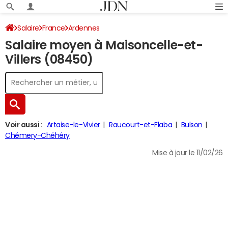
Salaire
France
Ardennes
Salaire moyen à Maisoncelle-et-
Villers (08450)
Voir aussi :
Artaise-le-Vivier
Raucourt-et-Flaba
Bulson
Chémery-Chéhéry
Mise à jour le 11/02/26