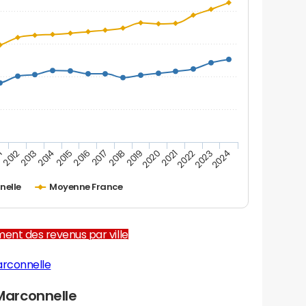
1
2012
2013
2014
2015
2016
2017
2018
2019
2020
2021
2022
2023
2024
nelle
Moyenne France
ent des revenus par ville
arconnelle
Marconnelle