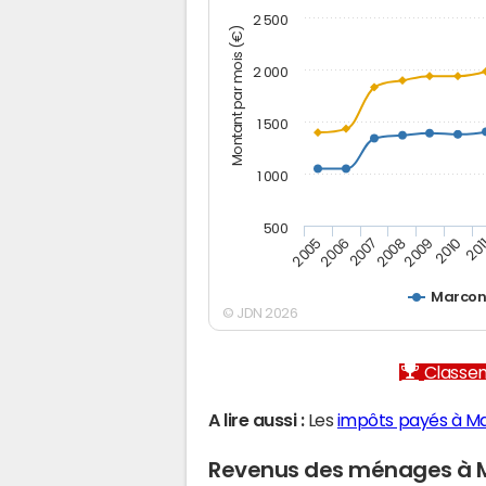
2 500
Montant par mois (€)
2 000
1 500
1 000
500
2005
2006
2007
2008
2009
2010
201
Marcon
© JDN 2026
Classem
A lire aussi :
Les
impôts payés à M
Revenus des ménages à 