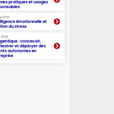
nes pratiques et usages
ponsables
ep 2026
elligence émotionnelle et
tion du stress
t 2026
agentique : concevoir,
hestrer et déployer des
nts autonomes en
reprise