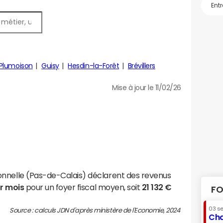
Plumoison
Guisy
Hesdin-la-Forêt
Brévillers
Mise à jour le 11/02/26
onnelle (Pas-de-Calais) déclarent des revenus
ar mois
pour un foyer fiscal moyen, soit
21 132 €
FO
03 s
Source : calculs JDN d'après ministère de l'Economie, 2024
Cha