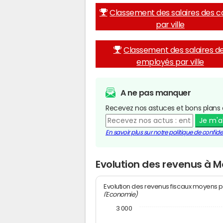
Classement des salaires des c
par ville
Classement des salaires d
employés par ville
A ne pas manquer
Recevez nos astuces et bons plans 
Je m'
En savoir plus sur notre politique de confiden
Evolution des revenus à M
Evolution des revenus fiscaux moyens p
l'Economie)
3 000