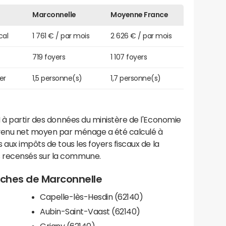
Marconnelle
Moyenne France
cal
1 761 € / par mois
2 626 € / par mois
719 foyers
1 107 foyers
er
1,5 personne(s)
1,7 personne(s)
 à partir des données du ministère de l'Economie
evenu net moyen par ménage a été calculé à
 aux impôts de tous les foyers fiscaux de la
 recensés sur la commune.
roches de Marconnelle
Capelle-lès-Hesdin (62140)
Aubin-Saint-Vaast (62140)
Grigny (62140)