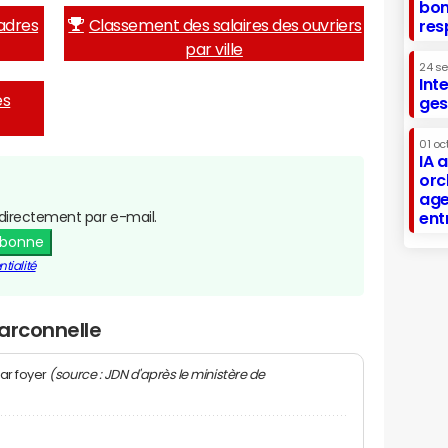
bon
adres
Classement des salaires des ouvriers
res
par ville
24 s
Int
es
ges
01 oc
IA 
orc
age
directement par e-mail.
ent
abonne
tialité
arconnelle
(source : JDN d'après le ministère de
ar foyer