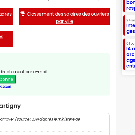
bon
res
adres
Classement des salaires des ouvriers
par ville
24 s
Int
ges
es
01 oc
IA 
orc
age
ent
directement par e-mail.
abonne
tialité
artigny
(source : JDN d'après le ministère de
ar foyer