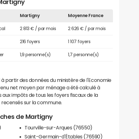
Martigny
Martigny
Moyenne France
cal
2 813 € / par mois
2 626 € / par mois
216 foyers
1 107 foyers
er
1,9 personne(s)
1,7 personne(s)
 à partir des données du ministère de l'Economie
evenu net moyen par ménage a été calculé à
 aux impôts de tous les foyers fiscaux de la
 recensés sur la commune.
roches de Martigny
)
Tourville-sur-Arques (76550)
Saint-Germain-d'Étables (76590)