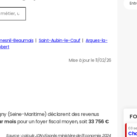
mesnil-Beaumais
Saint-Aubin-le-Cauf
Arques-la-
obert
Mise à jour le 11/02/26
gny (Seine-Maritime) déclarent des revenus
FO
ar mois
pour un foyer fiscal moyen, soit
33 756 €
03 s
Cha
Source : calculs JDN d'après ministère de l'Economie, 2024