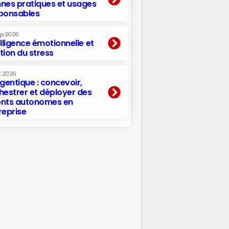
nes pratiques et usages
ponsables
ep 2026
elligence émotionnelle et
tion du stress
t 2026
agentique : concevoir,
hestrer et déployer des
nts autonomes en
reprise