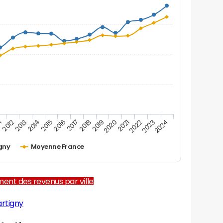
1
2012
2013
2014
2015
2016
2017
2018
2019
2020
2021
2022
2023
2024
gny
Moyenne France
ent des revenus par ville
rtigny