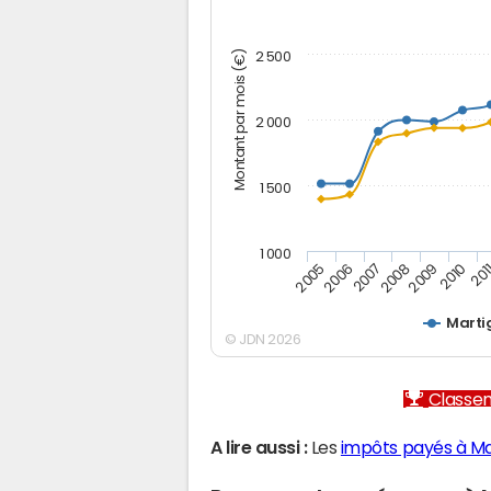
Montant par mois (€)
2 500
2 000
1 500
1 000
2005
2006
2007
2008
2009
2010
201
Marti
© JDN 2026
Classem
A lire aussi :
Les
impôts payés à Ma