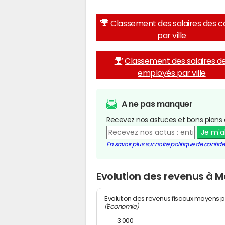
Classement des salaires des c
par ville
Classement des salaires d
employés par ville
A ne pas manquer
Recevez nos astuces et bons plans 
Je m'
En savoir plus sur notre politique de confiden
Evolution des revenus à M
Evolution des revenus fiscaux moyens p
l'Economie)
3 000