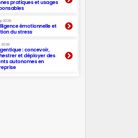
nes pratiques et usages
ponsables
ep 2026
elligence émotionnelle et
tion du stress
t 2026
agentique : concevoir,
hestrer et déployer des
nts autonomes en
reprise