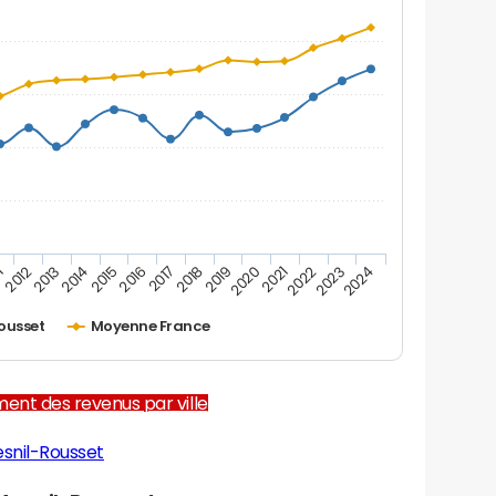
1
2012
2013
2014
2015
2016
2017
2018
2019
2020
2021
2022
2023
2024
ousset
Moyenne France
ent des revenus par ville
snil-Rousset