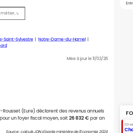
e-Saint-Sylvestre
Notre-Dame-du-Hamel
ord
Mise à jour le 11/02/26
l-Rousset (Eure) déclarent des revenus annuels
FO
pour un foyer fiscal moyen, soit
26 832 €
par an
03 s
Cha
Source : calculs JDN d'après ministère de l'Economie, 2024