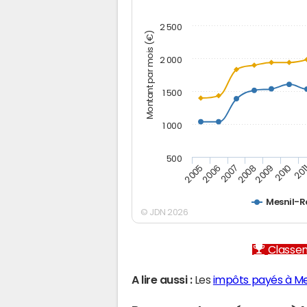
2 500
Montant par mois (€)
2 000
1 500
1 000
500
2005
2006
2007
2008
2009
2010
201
Mesnil-R
© JDN 2026
Classem
A lire aussi :
Les
impôts payés à Me