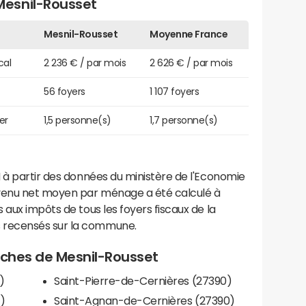
esnil-Rousset
Mesnil-Rousset
Moyenne France
cal
2 236 € / par mois
2 626 € / par mois
56 foyers
1 107 foyers
er
1,5 personne(s)
1,7 personne(s)
 à partir des données du ministère de l'Economie
evenu net moyen par ménage a été calculé à
 aux impôts de tous les foyers fiscaux de la
 recensés sur la commune.
roches de Mesnil-Rousset
)
Saint-Pierre-de-Cernières (27390)
)
Saint-Agnan-de-Cernières (27390)