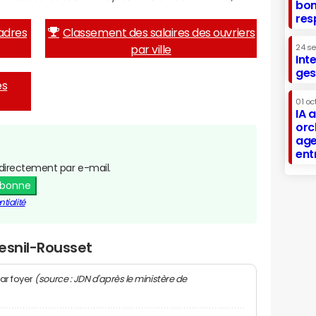
bon
res
adres
Classement des salaires des ouvriers
par ville
24 s
Int
ges
es
01 oc
IA 
orc
age
ent
directement par e-mail.
abonne
tialité
esnil-Rousset
(source : JDN d'après le ministère de
ar foyer