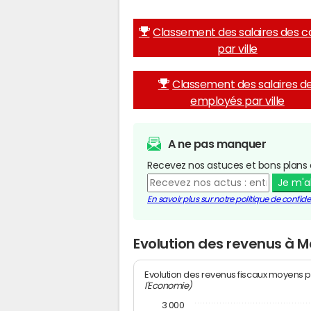
Classement des salaires des c
par ville
Classement des salaires d
employés par ville
A ne pas manquer
Recevez nos astuces et bons plans 
Je m'
En savoir plus sur notre politique de confiden
Evolution des revenus à M
Evolution des revenus fiscaux moyens p
l'Economie)
3 000