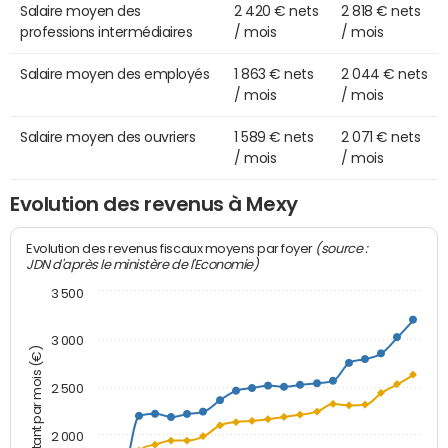
Salaire moyen des
2 420 € nets
2 818 € nets
professions intermédiaires
/ mois
/ mois
Salaire moyen des employés
1 863 € nets
2 044 € nets
/ mois
/ mois
Salaire moyen des ouvriers
1 589 € nets
2 071 € nets
/ mois
/ mois
Evolution des revenus à Mexy
(source :
Evolution des revenus fiscaux moyens par foyer
JDN d'après le ministère de l'Economie)
3 500
3 000
Montant par mois (€)
2 500
2 000