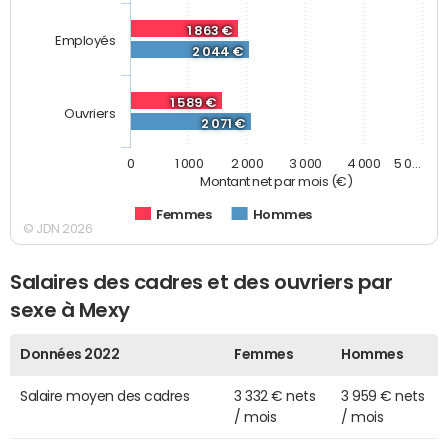
1 863 €
Employés
2 044 €
1 589 €
Ouvriers
2 071 €
0
1 000
2 000
3 000
4 000
5 0…
Montant net par mois (€)
Femmes
Hommes
© JDN 2026
Salaires des cadres et des ouvriers par
sexe à Mexy
Données 2022
Femmes
Hommes
Salaire moyen des cadres
3 332 € nets
3 959 € nets
/ mois
/ mois