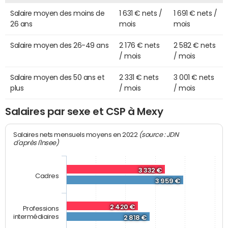
Salaire moyen des moins de
1 631 € nets /
1 691 € nets /
26 ans
mois
mois
Salaire moyen des 26-49 ans
2 176 € nets
2 582 € nets
/ mois
/ mois
Salaire moyen des 50 ans et
2 331 € nets
3 001 € nets
plus
/ mois
/ mois
Salaires par sexe et CSP à Mexy
(source : JDN
Salaires nets mensuels moyens en 2022
d'après l'Insee)
3 332 €
Cadres
3 959 €
2 420 €
Professions
intermédiaires
2 818 €