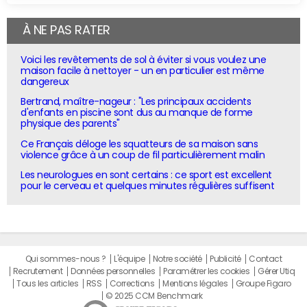
À NE PAS RATER
Voici les revêtements de sol à éviter si vous voulez une
maison facile à nettoyer - un en particulier est même
dangereux
Bertrand, maître-nageur : "Les principaux accidents
d'enfants en piscine sont dus au manque de forme
physique des parents"
Ce Français déloge les squatteurs de sa maison sans
violence grâce à un coup de fil particulièrement malin
Les neurologues en sont certains : ce sport est excellent
pour le cerveau et quelques minutes régulières suffisent
Qui sommes-nous ?
L'équipe
Notre société
Publicité
Contact
Recrutement
Données personnelles
Paramétrer les cookies
Gérer Utiq
Tous les articles
RSS
Corrections
Mentions légales
Groupe Figaro
© 2025 CCM Benchmark