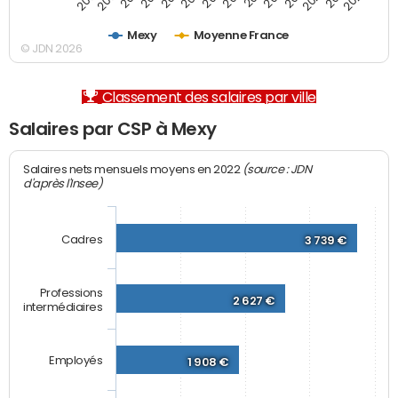
Mexy
Moyenne France
© JDN 2026
Classement des salaires par ville
Salaires par CSP à Mexy
(source : JDN
Salaires nets mensuels moyens en 2022
d'après l'Insee)
Cadres
3 739 €
Professions
2 627 €
intermédiaires
Employés
1 908 €