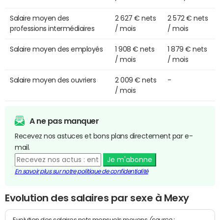
Salaire moyen des
2 627 € nets
2 572 € nets
professions intermédiaires
/ mois
/ mois
Salaire moyen des employés
1 908 € nets
1 879 € nets
/ mois
/ mois
Salaire moyen des ouvriers
2 009 € nets
-
/ mois
A ne pas manquer
Recevez nos astuces et bons plans directement par e-
mail.
Je m'abonne
En savoir plus sur notre politique de confidentialité
Evolution des salaires par sexe à Mexy
(source :
Evolution des salaires nets mensuels moyens