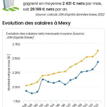
gagnent en moyenne
2 431 € nets
par mois,
soit
29 169 € nets
par an.
Source : calculs JDN d'après données Insee, 2022
Evolution des salaires à Mexy
(source :
Evolution des salaires nets mensuels moyens
JDN d'après l'Insee)
2 750
Montant net par mois (€)
2 500
2 250
2 000
1 750
2012
2019
2014
2021
2008
2016
2010
2018
2013
2020
2015
2022
2009
2017