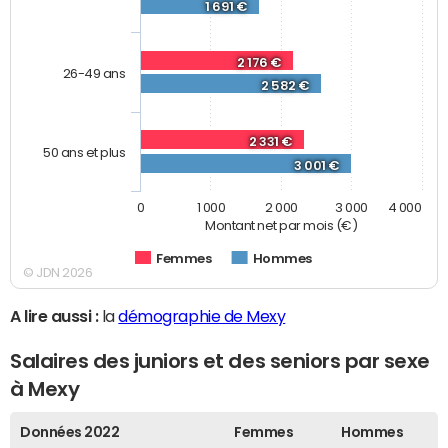
1 691 €
2 176 €
26-49 ans
2 582 €
2 331 €
50 ans et plus
3 001 €
0
1 000
2 000
3 000
4 000
Montant net par mois (€)
Femmes
Hommes
© JDN 2026
A lire aussi :
la
démographie de Mexy
Salaires des juniors et des seniors par sexe
à Mexy
Données 2022
Femmes
Hommes