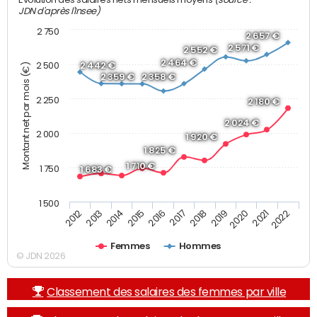
JDN d'après l'Insee)
2 750
2 657 €
2 571 €
2 552 €
2 464 €
2 500
2 442 €
Montant net par mois (€)
2 359 €
2 358 €
2 250
2 180 €
2 024 €
2 000
1 920 €
1 825 €
1 710 €
1 750
1 683 €
1 500
2013
2017
2021
2014
2018
2022
2015
2019
2012
2016
2020
Femmes
Hommes
© JDN 2026
Classement des salaires des femmes par ville