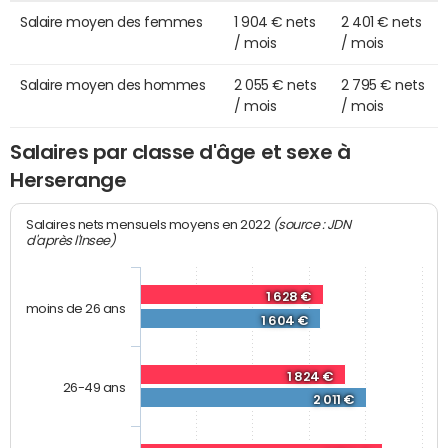
Salaire moyen des femmes
1 904 € nets
2 401 € nets
/ mois
/ mois
Salaire moyen des hommes
2 055 € nets
2 795 € nets
/ mois
/ mois
Salaires par classe d'âge et sexe à
Herserange
(source : JDN
Salaires nets mensuels moyens en 2022
d'après l'Insee)
1 628 €
moins de 26 ans
1 604 €
1 824 €
26-49 ans
2 011 €