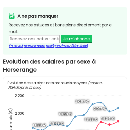
A ne pas manquer
Recevez nos astuces et bons plans directement par e-
mail.
Je m'abonne
En savoir plus sur notre politique de confidentialité
Evolution des salaires par sexe à
Herserange
(source :
Evolution des salaires nets mensuels moyens
JDN d'après l'Insee)
2 200
2 097 €
2 017 €
2 000
1 958 €
1 904 €
1 893 €
1 849 €
1 829 €