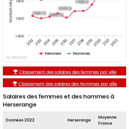
Montant net par mois (€)
1 800
1 752 €
1 678 €
1 624 €
1 604 €
1 600
1 400
2013
2017
2021
2014
2018
2022
2015
2019
2012
2016
2020
Femmes
Hommes
© JDN 2026
Classement des salaires des femmes par ville
Classement des salaires des hommes par ville
Salaires des femmes et des hommes à
Herserange
Moyenne
Données 2022
Herserange
France