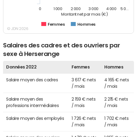
0
1 000
2 000
3 000
4 000
5 0…
Montant net par mois (€)
Femmes
Hommes
© JDN 2026
Salaires des cadres et des ouvriers par
sexe à Herserange
Données 2022
Femmes
Hommes
Salaire moyen des cadres
3 617 € nets
4 165 € nets
/ mois
/ mois
Salaire moyen des
2 159 € nets
2 215 € nets
professions intermédiaires
/ mois
/ mois
Salaire moyen des employés
1 726 € nets
1 702 € nets
/ mois
/ mois