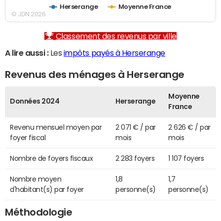
Herserange
Moyenne France
© JDN 2026
Classement des revenus par ville
A lire aussi :
Les
impôts payés à Herserange
Revenus des ménages à Herserange
Moyenne
Données 2024
Herserange
France
Revenu mensuel moyen par
2 071 € / par
2 626 € / par
foyer fiscal
mois
mois
Nombre de foyers fiscaux
2 283 foyers
1 107 foyers
Nombre moyen
1,8
1,7
d'habitant(s) par foyer
personne(s)
personne(s)
Méthodologie