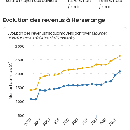
Salaire moyen des ouvriers
1 479 € nets
1 955 € nets
/ mois
/ mois
Evolution des revenus à Herserange
(source :
Evolution des revenus fiscaux moyens par foyer
JDN d'après le ministère de l'Economie)
3 000
2 500
Montant par mois (€)
2 000
1 500
1 000
500
2007
2017
2009
2019
2011
2021
2013
2023
2005
2015