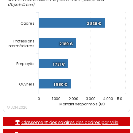
Salaires nets mensuels moyens en 2022
d'après l'Insee)
Cadres
3 838 €
Professions
2 189 €
intermédiaires
Employés
1 721 €
Ouvriers
1 880 €
0
1 000
2 000
3 000
4 000
5 0…
Montant net par mois (€)
© JDN 2026
Classement des salaires des cadres par ville