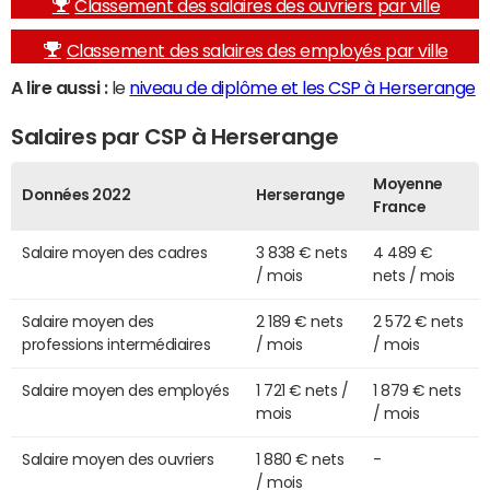
Classement des salaires des ouvriers par ville
Classement des salaires des employés par ville
A lire aussi :
le
niveau de diplôme et les CSP à Herserange
Salaires par CSP à Herserange
Moyenne
Données 2022
Herserange
France
Salaire moyen des cadres
3 838 € nets
4 489 €
/ mois
nets / mois
Salaire moyen des
2 189 € nets
2 572 € nets
professions intermédiaires
/ mois
/ mois
Salaire moyen des employés
1 721 € nets /
1 879 € nets
mois
/ mois
Salaire moyen des ouvriers
1 880 € nets
-
/ mois