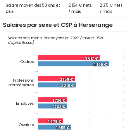
Salaire moyen des 50 ans et
2 154 € nets
2 315 € nets
plus
/ mois
/ mois
Salaires par sexe et CSP à Herserange
(source : JDN
Salaires nets mensuels moyens en 2022
d'après l'Insee)
3 617 €
Cadres
4 165 €
2 159 €
Professions
intermédiaires
2 215 €
1 726 €
Employés
1 702 €
1 479 €
Ouvriers
1 955 €