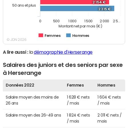
2 154 €
50 ans et plus
2 315 €
0
500
1 000
1 500
2 000
2 5…
Montant net par mois (€)
Femmes
Hommes
© JDN 2026
A lire aussi :
la
démographie d'Herserange
Salaires des juniors et des seniors par sexe
à Herserange
Données 2022
Femmes
Hommes
Salaire moyen des moins de
1 628 € nets
1 604 € nets
26 ans
/ mois
/ mois
Salaire moyen des 26-49 ans
1 824 € nets
2 011 € nets /
/ mois
mois