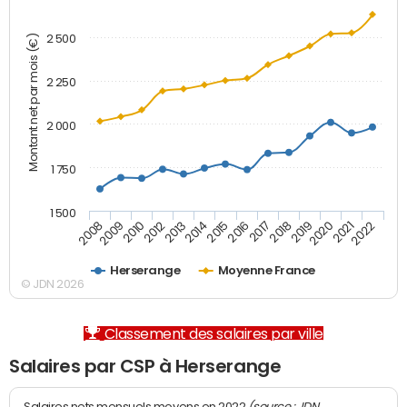
2 500
Montant net par mois (€)
2 250
2 000
1 750
1 500
2012
2019
2014
2021
2008
2016
2010
2018
2013
2020
2015
2022
2009
2017
Herserange
Moyenne France
© JDN 2026
Classement des salaires par ville
Salaires par CSP à Herserange
(source : JDN