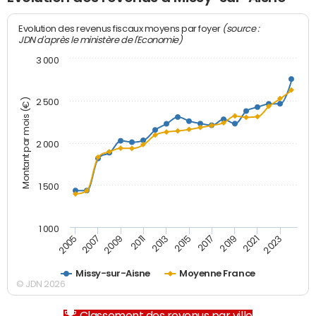
(source :
Evolution des revenus fiscaux moyens par foyer
JDN d'après le ministère de l'Economie)
3 000
Montant par mois (€)
2 500
2 000
1 500
1 000
2007
2017
2009
2019
2011
2021
2013
2023
2005
2015
Missy-sur-Aisne
Moyenne France
© JDN 2026
Classement des revenus par ville