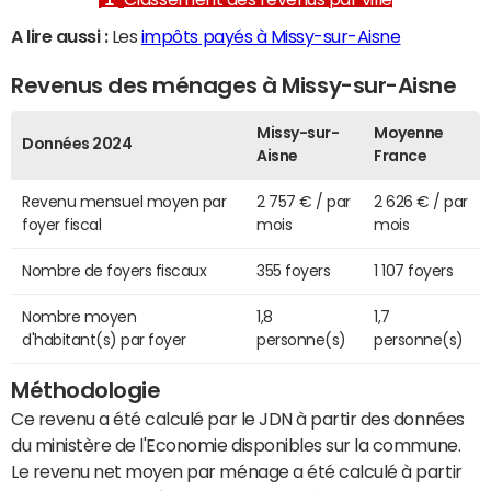
A lire aussi :
Les
impôts payés à Missy-sur-Aisne
Revenus des ménages à Missy-sur-Aisne
Missy-sur-
Moyenne
Données 2024
Aisne
France
Revenu mensuel moyen par
2 757 € / par
2 626 € / par
foyer fiscal
mois
mois
Nombre de foyers fiscaux
355 foyers
1 107 foyers
Nombre moyen
1,8
1,7
d'habitant(s) par foyer
personne(s)
personne(s)
Méthodologie
Ce revenu a été calculé par le JDN à partir des données
du ministère de l'Economie disponibles sur la commune.
Le revenu net moyen par ménage a été calculé à partir