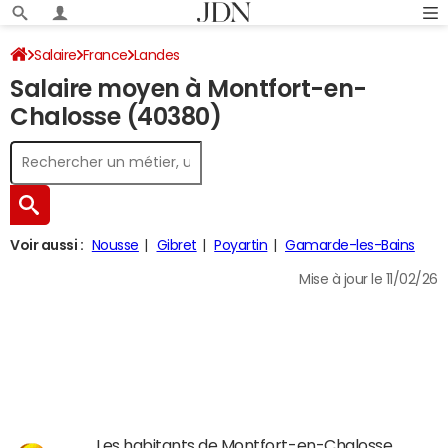
Salaire
France
Landes
Salaire moyen à Montfort-en-
Chalosse (40380)
Voir aussi :
Nousse
Gibret
Poyartin
Gamarde-les-Bains
Mise à jour le 11/02/26
Les habitants de Montfort-en-Chalosse