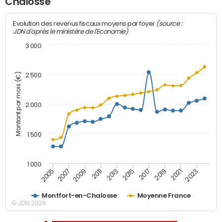
Chalosse
(source :
Evolution des revenus fiscaux moyens par foyer
JDN d'après le ministère de l'Economie)
3 000
Montant par mois (€)
2 500
2 000
1 500
1 000
2007
2017
2009
2019
2011
2021
2013
2023
2005
2015
Montfort-en-Chalosse
Moyenne France
© JDN 2026