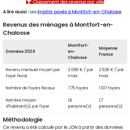
Classement des revenus par ville
A lire aussi :
Les
impôts payés à Montfort-en-Chalosse
Revenus des ménages à Montfort-en-
Chalosse
Montfort-
Moyenne
Données 2024
en-
France
Chalosse
Revenu mensuel moyen par
2 090 € / par
2 626 € / par
foyer fiscal
mois
mois
Nombre de foyers fiscaux
775 foyers
1 107 foyers
Nombre moyen
1,6
1,7
d'habitant(s) par foyer
personne(s)
personne(s)
Méthodologie
Ce revenu a été calculé par le JDN à partir des données