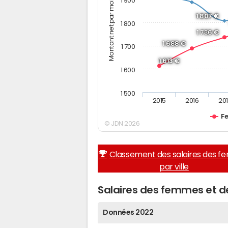
Montant net par mois (€)
1 900
1 807 €
1 800
1 736 €
1 688 €
1 700
1 613 €
1 600
1 500
2015
2016
20
F
© JDN 2026
Classement des salaires des 
par ville
Salaires des femmes et
Données 2022