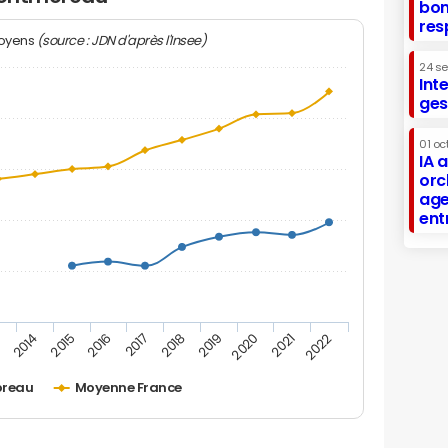
bon
res
(source : JDN d'après l'Insee)
moyens
24 s
Int
ges
01 oc
IA 
orc
age
ent
2019
2016
3
2020
2017
2014
2021
2018
2015
2022
reau
Moyenne France