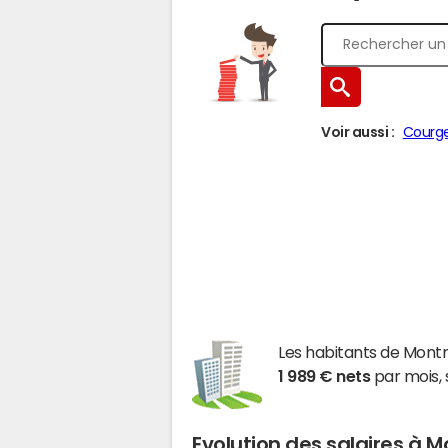
Voir aussi :
Courg
Les habitants de Mon
1 989 € nets
par mois, 
Evolution des salaires à