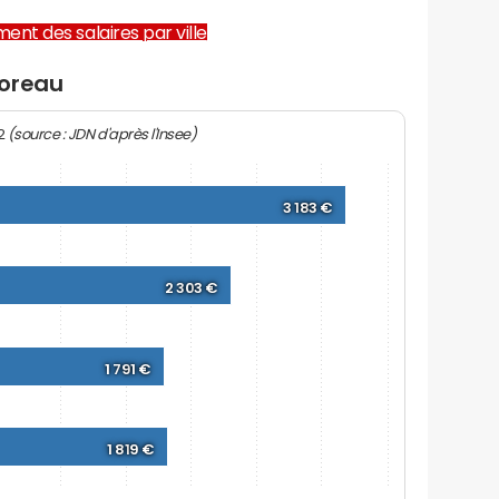
ent des salaires par ville
moreau
(source : JDN d'après l'Insee)
22
3 183 €
2 303 €
1 791 €
1 819 €