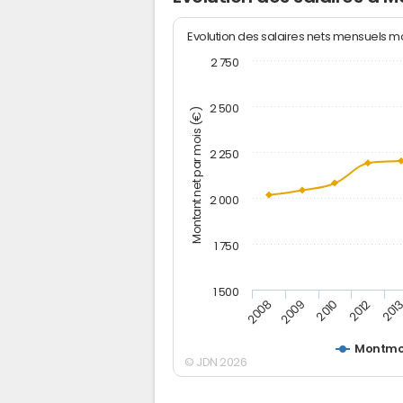
Evolution des salaires nets mensuels 
2 750
2 500
Montant net par mois (€)
2 250
2 000
1 750
1 500
2012
2008
201
2009
2010
Montmo
© JDN 2026