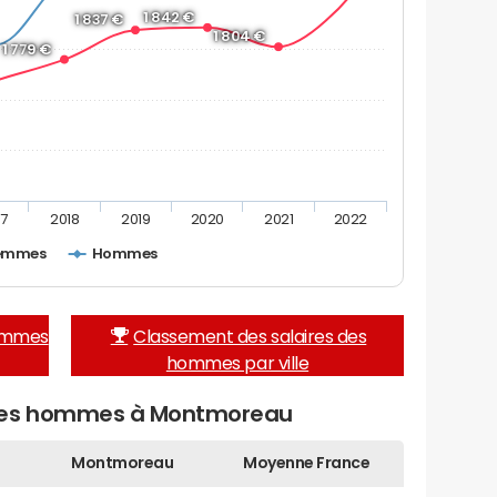
1 842 €
1 837 €
1 804 €
1 779 €
17
2018
2019
2020
2021
2022
emmes
Hommes
femmes
Classement des salaires des
hommes par ville
 des hommes à Montmoreau
Montmoreau
Moyenne France