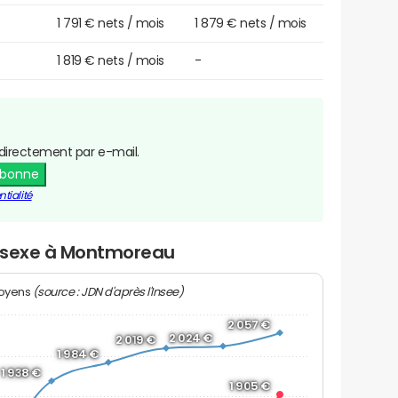
1 791 € nets / mois
1 879 € nets / mois
1 819 € nets / mois
-
directement par e-mail.
abonne
tialité
ar sexe à Montmoreau
(source : JDN d'après l'Insee)
moyens
2 057 €
2 024 €
2 019 €
1 984 €
1 938 €
1 905 €