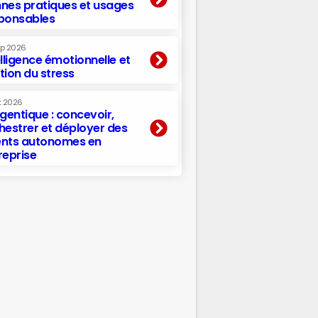
nes pratiques et usages
ponsables
ep 2026
elligence émotionnelle et
tion du stress
t 2026
agentique : concevoir,
hestrer et déployer des
nts autonomes en
reprise