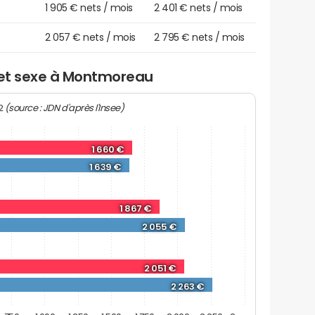
1 905 € nets / mois
2 401 € nets / mois
2 057 € nets / mois
2 795 € nets / mois
e et sexe à Montmoreau
(source : JDN d'après l'Insee)
22
1 660 €
1 639 €
1 867 €
2 055 €
2 051 €
2 263 €