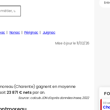
eac
Nonac
Pérignac
Juignac
Mise à jour le 11/02/26
tmoreau (Charente) gagnent en moyenne
soit
23 871 € nets
par an.
FO
Source : calculs JDN d'après données Insee, 2022
03 s
Cha
 Montmoreau