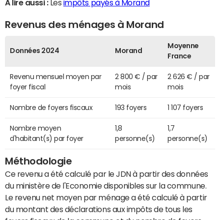
A lire aussi :
Les
impôts payés à Morand
Revenus des ménages à Morand
Moyenne
Données 2024
Morand
France
Revenu mensuel moyen par
2 800 € / par
2 626 € / par
foyer fiscal
mois
mois
Nombre de foyers fiscaux
193 foyers
1 107 foyers
Nombre moyen
1,8
1,7
d'habitant(s) par foyer
personne(s)
personne(s)
Méthodologie
Ce revenu a été calculé par le JDN à partir des données
du ministère de l'Economie disponibles sur la commune.
Le revenu net moyen par ménage a été calculé à partir
du montant des déclarations aux impôts de tous les