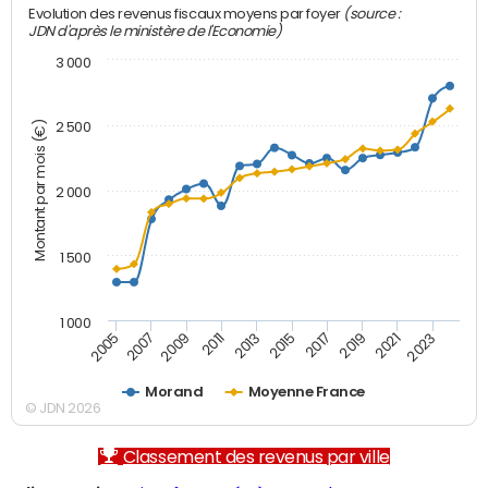
(source :
Evolution des revenus fiscaux moyens par foyer
JDN d'après le ministère de l'Economie)
3 000
Montant par mois (€)
2 500
2 000
1 500
1 000
2007
2017
2009
2019
2011
2021
2013
2023
2005
2015
Morand
Moyenne France
© JDN 2026
Classement des revenus par ville