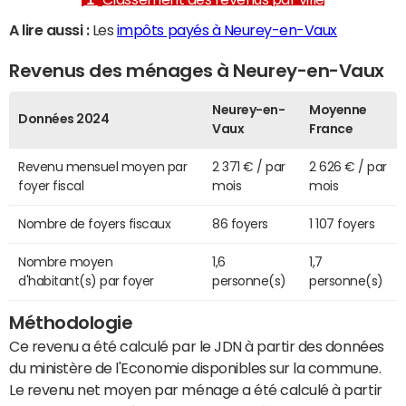
A lire aussi :
Les
impôts payés à Neurey-en-Vaux
Revenus des ménages à Neurey-en-Vaux
Neurey-en-
Moyenne
Données 2024
Vaux
France
Revenu mensuel moyen par
2 371 € / par
2 626 € / par
foyer fiscal
mois
mois
Nombre de foyers fiscaux
86 foyers
1 107 foyers
Nombre moyen
1,6
1,7
d'habitant(s) par foyer
personne(s)
personne(s)
Méthodologie
Ce revenu a été calculé par le JDN à partir des données
du ministère de l'Economie disponibles sur la commune.
Le revenu net moyen par ménage a été calculé à partir