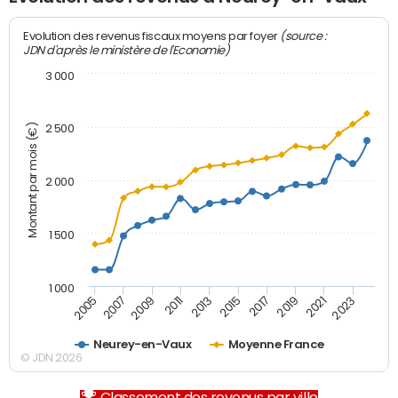
(source :
Evolution des revenus fiscaux moyens par foyer
JDN d'après le ministère de l'Economie)
3 000
Montant par mois (€)
2 500
2 000
1 500
1 000
2007
2017
2009
2019
2011
2021
2013
2023
2005
2015
Neurey-en-Vaux
Moyenne France
© JDN 2026
Classement des revenus par ville