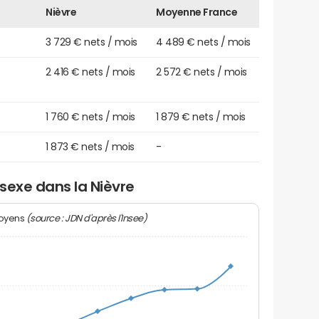
Nièvre
Moyenne France
3 729 € nets / mois
4 489 € nets / mois
2 416 € nets / mois
2 572 € nets / mois
1 760 € nets / mois
1 879 € nets / mois
1 873 € nets / mois
-
 sexe dans la Nièvre
(source : JDN d'après l'Insee)
moyens