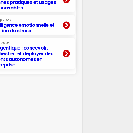
nes pratiques et usages
ponsables
ep 2026
elligence émotionnelle et
tion du stress
t 2026
agentique : concevoir,
hestrer et déployer des
nts autonomes en
reprise