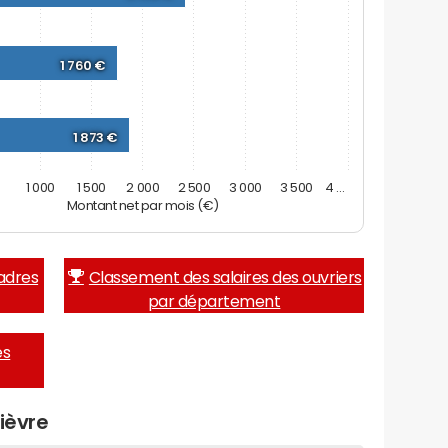
1 760 €
1 873 €
0
1 000
1 500
2 000
2 500
3 000
3 500
4 …
Montant net par mois (€)
adres
Classement des salaires des ouvriers
par département
es
ièvre