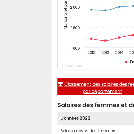
Montant net par mois (€)
2 000
1 800
1 600
2012
2013
2014
20
F
© JDN 2026
Classement des salaires des 
par département
Salaires des femmes et d
Données 2022
Salaire moyen des femmes