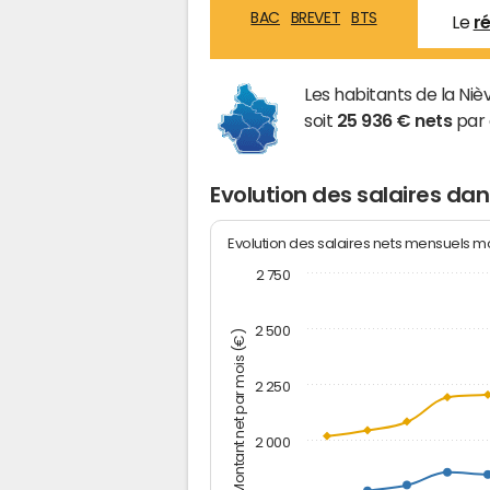
BAC
BREVET
BTS
Le
r
Les habitants de la N
soit
25 936 € nets
par 
Evolution des salaires dan
Evolution des salaires nets mensuels 
2 750
2 500
Montant net par mois (€)
2 250
2 000