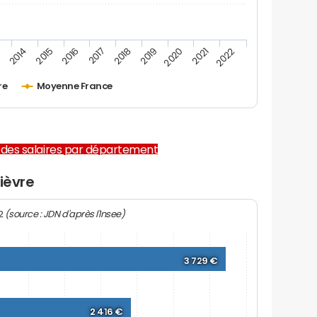
2019
2016
3
2020
2017
2014
2021
2018
2015
2022
re
Moyenne France
des salaires par département
ièvre
(source : JDN d'après l'Insee)
22
3 729 €
2 416 €