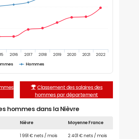
15
2016
2017
2018
2019
2020
2021
2022
emmes
Hommes
femmes
Classement des salaires des
hommes par département
es hommes dans la Nièvre
Nièvre
Moyenne France
1 991 € nets / mois
2 401 € nets / mois