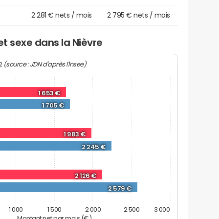
2 281 € nets / mois
2 795 € nets / mois
et sexe dans la Nièvre
(source : JDN d'après l'Insee)
22
1 653 €
1 705 €
1 983 €
2 245 €
2 126 €
2 579 €
1 000
1 500
2 000
2 500
3 000
Montant net par mois (€)