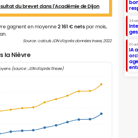
bon
ésultat du brevet dans l'Académie de Dijon
res
24 s
Int
ièvre gagnent en moyenne
2 161 € nets
par mois,
ges
an.
Source : calculs JDN d'après données Insee, 2022
01 oc
IA 
s la Nièvre
orc
age
ent
(source : JDN d'après l'Insee)
moyens