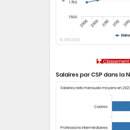
1 750
1 500
2012
2008
201
2009
2010
Nièv
© JDN 2026
Classement 
Salaires par CSP dans la N
Salaires nets mensuels moyens en 20
Cadres
Professions intermédiaires