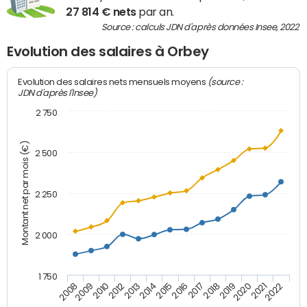
27 814 € nets
par an.
Source : calculs JDN d'après données Insee, 2022
Evolution des salaires à Orbey
(source :
Evolution des salaires nets mensuels moyens
JDN d'après l'Insee)
2 750
Montant net par mois (€)
2 500
2 250
2 000
1 750
2012
2019
2014
2021
2008
2016
2010
2018
2013
2020
2015
2022
2009
2017