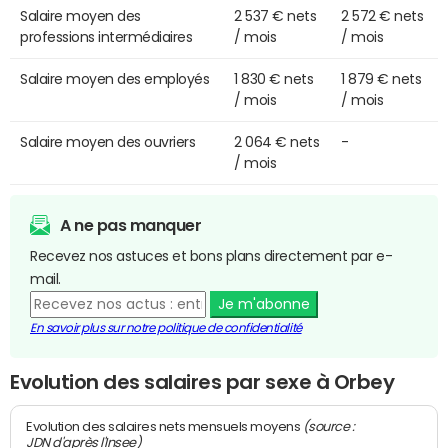
Salaire moyen des
2 537 € nets
2 572 € nets
professions intermédiaires
/ mois
/ mois
Salaire moyen des employés
1 830 € nets
1 879 € nets
/ mois
/ mois
Salaire moyen des ouvriers
2 064 € nets
-
/ mois
A ne pas manquer
Recevez nos astuces et bons plans directement par e-
mail.
Je m'abonne
En savoir plus sur notre politique de confidentialité
Evolution des salaires par sexe à Orbey
(source :
Evolution des salaires nets mensuels moyens
JDN d'après l'Insee)