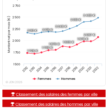
2 750
2 480 €
2 500
Montant net par mois (€)
2 391 €
2 248 €
2 250
2 175 €
2 161 €
2 067 €
1 978 €
2 000
1 909 €
1 870 €
1 795 €
1 728 €
1 750
1 500
2013
2017
2021
2014
2018
2022
2015
2019
2012
2016
2020
Femmes
Hommes
© JDN 2026
Classement des salaires des femmes par ville
Classement des salaires des hommes par ville