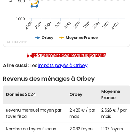
1 500
1 000
2007
2017
2009
2019
2011
2021
2013
2023
2005
2015
Orbey
Moyenne France
© JDN 2026
Classement des revenus par ville
A lire aussi :
Les
impôts payés à Orbey
Revenus des ménages à Orbey
Moyenne
Données 2024
Orbey
France
Revenu mensuel moyen par
2 420 € / par
2 626 € / par
foyer fiscal
mois
mois
Nombre de foyers fiscaux
2 082 foyers
1 107 foyers