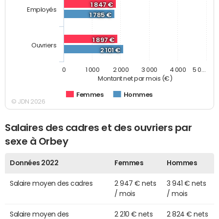
1 847 €
Employés
1 785 €
1 897 €
Ouvriers
2 101 €
0
1 000
2 000
3 000
4 000
5 0…
Montant net par mois (€)
Femmes
Hommes
© JDN 2026
Salaires des cadres et des ouvriers par
sexe à Orbey
Données 2022
Femmes
Hommes
Salaire moyen des cadres
2 947 € nets
3 941 € nets
/ mois
/ mois
Salaire moyen des
2 210 € nets
2 824 € nets