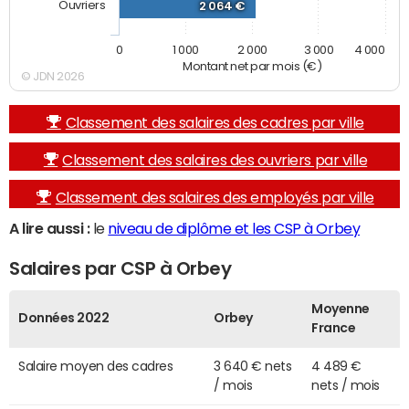
Ouvriers
2 064 €
0
1 000
2 000
3 000
4 000
Montant net par mois (€)
© JDN 2026
Classement des salaires des cadres par ville
Classement des salaires des ouvriers par ville
Classement des salaires des employés par ville
A lire aussi :
le
niveau de diplôme et les CSP à Orbey
Salaires par CSP à Orbey
Moyenne
Données 2022
Orbey
France
Salaire moyen des cadres
3 640 € nets
4 489 €
/ mois
nets / mois