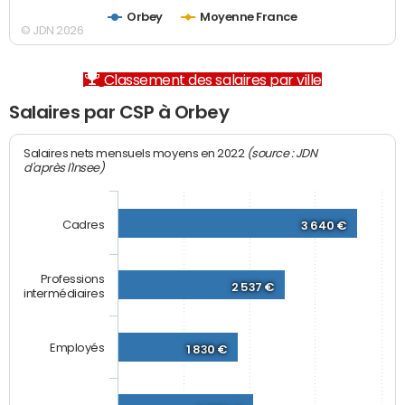
Orbey
Moyenne France
© JDN 2026
Classement des salaires par ville
Salaires par CSP à Orbey
(source : JDN
Salaires nets mensuels moyens en 2022
d'après l'Insee)
Cadres
3 640 €
Professions
2 537 €
intermédiaires
Employés
1 830 €