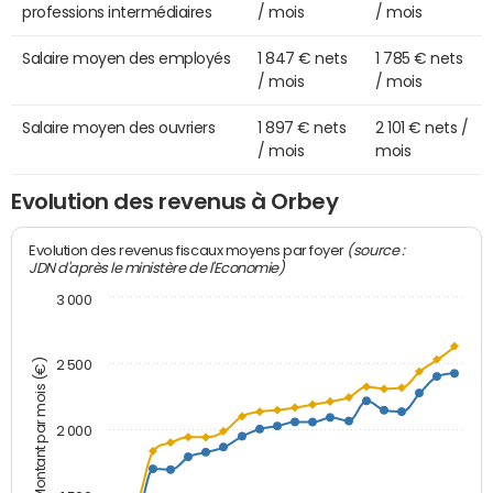
professions intermédiaires
/ mois
/ mois
Salaire moyen des employés
1 847 € nets
1 785 € nets
/ mois
/ mois
Salaire moyen des ouvriers
1 897 € nets
2 101 € nets /
/ mois
mois
Evolution des revenus à Orbey
(source :
Evolution des revenus fiscaux moyens par foyer
JDN d'après le ministère de l'Economie)
3 000
Montant par mois (€)
2 500
2 000