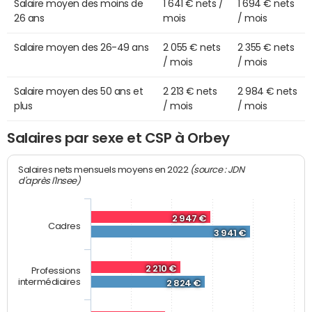
Salaire moyen des moins de
1 641 € nets /
1 694 € nets
26 ans
mois
/ mois
Salaire moyen des 26-49 ans
2 055 € nets
2 355 € nets
/ mois
/ mois
Salaire moyen des 50 ans et
2 213 € nets
2 984 € nets
plus
/ mois
/ mois
Salaires par sexe et CSP à Orbey
(source : JDN
Salaires nets mensuels moyens en 2022
d'après l'Insee)
2 947 €
Cadres
3 941 €
2 210 €
Professions
intermédiaires
2 824 €