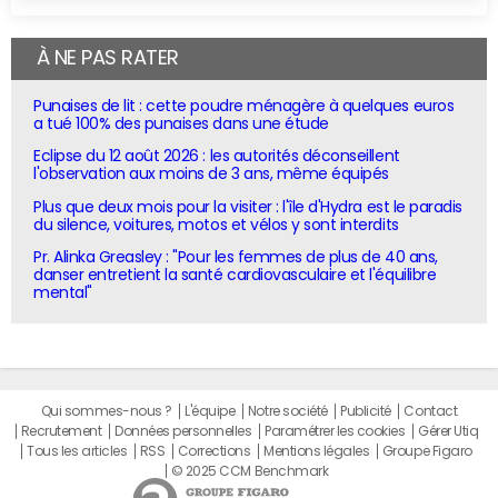
À NE PAS RATER
Punaises de lit : cette poudre ménagère à quelques euros
a tué 100% des punaises dans une étude
Eclipse du 12 août 2026 : les autorités déconseillent
l'observation aux moins de 3 ans, même équipés
Plus que deux mois pour la visiter : l'île d'Hydra est le paradis
du silence, voitures, motos et vélos y sont interdits
Pr. Alinka Greasley : "Pour les femmes de plus de 40 ans,
danser entretient la santé cardiovasculaire et l'équilibre
mental"
Qui sommes-nous ?
L'équipe
Notre société
Publicité
Contact
Recrutement
Données personnelles
Paramétrer les cookies
Gérer Utiq
Tous les articles
RSS
Corrections
Mentions légales
Groupe Figaro
© 2025 CCM Benchmark