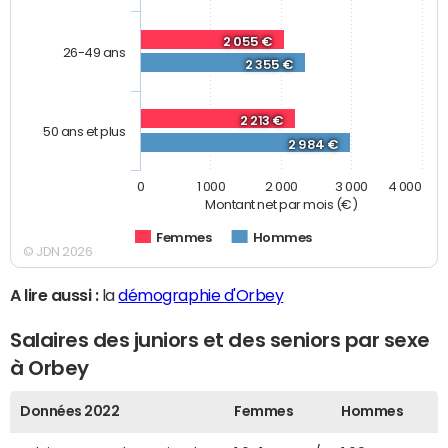
2 055 €
26-49 ans
2 355 €
2 213 €
50 ans et plus
2 984 €
0
1 000
2 000
3 000
4 000
Montant net par mois (€)
Femmes
Hommes
© JDN 2026
A lire aussi :
la
démographie d'Orbey
Salaires des juniors et des seniors par sexe
à Orbey
Données 2022
Femmes
Hommes