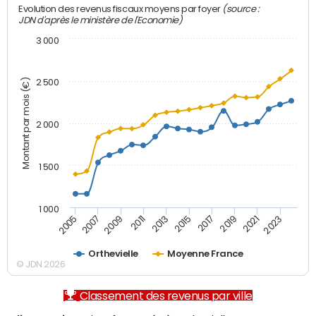
(source :
Evolution des revenus fiscaux moyens par foyer
JDN d'après le ministère de l'Economie)
3 000
Montant par mois (€)
2 500
2 000
1 500
1 000
2007
2017
2009
2019
2011
2021
2013
2023
2005
2015
Orthevielle
Moyenne France
© JDN 2026
Classement des revenus par ville