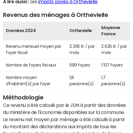
A lire aussi :
Les
impôts payés à Orthevielle
Revenus des ménages à Orthevielle
Moyenne
Données 2024
Orthevielle
France
Revenu mensuel moyen par
2 265 € / par
2 626 € / par
foyer fiscal
mois
mois
Nombre de foyers fiscaux
599 foyers
1 107 foyers
Nombre moyen
1,8
1,7
d'habitant(s) par foyer
personne(s)
personne(s)
Méthodologie
Ce revenu a été calculé par le JDN à partir des données
du ministère de l'Economie disponibles sur la commune.
Le revenu net moyen par ménage a été calculé à partir
du montant des déclarations aux impôts de tous les