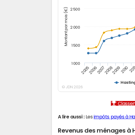
Montant par mois (€)
2 500
2 000
1 500
1 000
2005
2006
2007
2008
2009
2010
201
Hastin
© JDN 2026
Classem
A lire aussi :
Les
impôts payés à Ha
Revenus des ménages à 