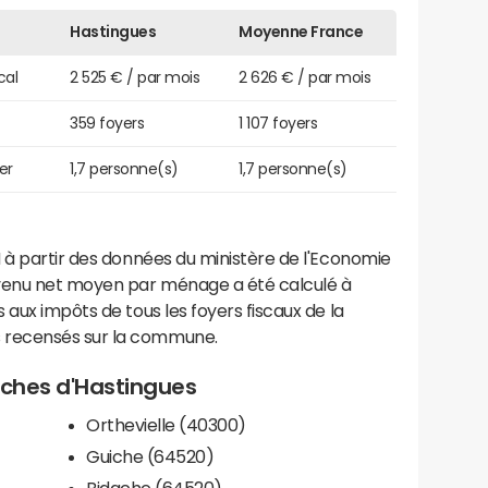
Hastingues
Moyenne France
cal
2 525 € / par mois
2 626 € / par mois
359 foyers
1 107 foyers
er
1,7 personne(s)
1,7 personne(s)
 à partir des données du ministère de l'Economie
evenu net moyen par ménage a été calculé à
 aux impôts de tous les foyers fiscaux de la
 recensés sur la commune.
roches d'Hastingues
Orthevielle (40300)
Guiche (64520)
Bidache (64520)