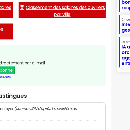
bon
adres
Classement des salaires des ouvriers
res
par ville
24 s
Int
es
ges
01 oc
IA 
orc
age
directement par e-mail.
ent
abonne
tialité
Hastingues
(source : JDN d'après le ministère de
ar foyer