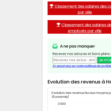
Classement des salaires des c
par ville
Classement des salaires d
employés par ville
A ne pas manquer
Recevez nos astuces et bons plans 
Je m'
En savoir plus sur notre politique de confiden
Evolution des revenus à 
Evolution des revenus fiscaux moyens p
l'Economie)
3 000