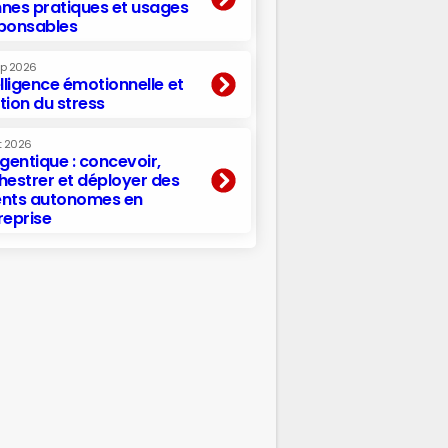
nes pratiques et usages
ponsables
ep 2026
elligence émotionnelle et
tion du stress
t 2026
agentique : concevoir,
hestrer et déployer des
nts autonomes en
reprise