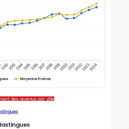
1
2012
2013
2014
2015
2016
2017
2018
2019
2020
2021
2022
2023
2024
gues
Moyenne France
ent des revenus par ville
stingues
Hastingues