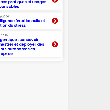
nes pratiques et usages
ponsables
ep 2026
elligence émotionnelle et
tion du stress
t 2026
agentique : concevoir,
hestrer et déployer des
nts autonomes en
reprise