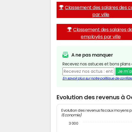
Classement des salaires des c
par ville
Classement des salaires d
employés par ville
A ne pas manquer
Recevez nos astuces et bons plans 
Je m'
En savoir plus sur notre politique de confiden
Evolution des revenus à 
Evolution des revenus fiscaux moyens p
l'Economie)
3 000