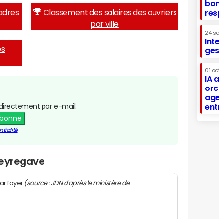
bon
adres
Classement des salaires des ouvriers
res
par ville
24 s
Int
es
ges
01 oc
IA 
orc
age
directement par e-mail.
ent
abonne
tialité
Oeyregave
(source : JDN d'après le ministère de
ar foyer