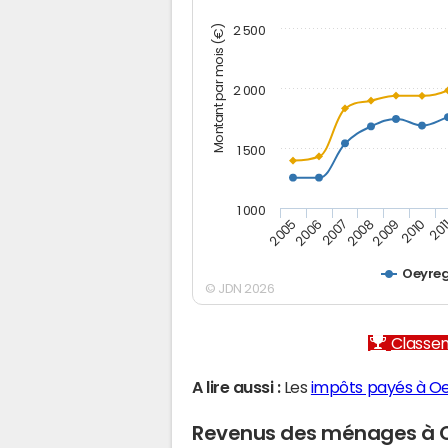
Montant par mois (€)
2 500
2 000
1 500
1 000
2005
2006
2007
2008
2009
2010
201
Oeyre
© JDN 2026
Classem
A lire aussi :
Les
impôts payés à O
Revenus des ménages à 