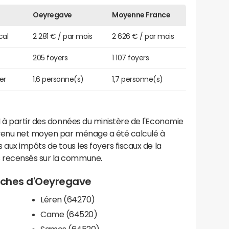
Oeyregave
Moyenne France
cal
2 281 € / par mois
2 626 € / par mois
205 foyers
1 107 foyers
er
1,6 personne(s)
1,7 personne(s)
 à partir des données du ministère de l'Economie
evenu net moyen par ménage a été calculé à
 aux impôts de tous les foyers fiscaux de la
 recensés sur la commune.
proches d'Oeyregave
Léren (64270)
Came (64520)
Sames (64520)