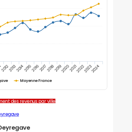
1
2012
2013
2014
2015
2016
2017
2018
2019
2020
2021
2022
2023
2024
gave
Moyenne France
ent des revenus par ville
eyregave
Oeyregave