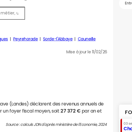
gues
Peyrehorade
Sorde-l'Abbaye
Cauneille
Mise à jour le 11/02/26
gave (Landes) déclarent des revenus annuels de
 un foyer fiscal moyen, soit
27 372 €
par an et
FO
03 s
Source : calculs JDN d'après ministère de l'Economie, 2024
Cha