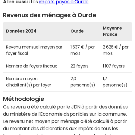
A lire aussi :
Les
impôts payés à Ourde
Revenus des ménages à Ourde
Moyenne
Données 2024
Ourde
France
Revenu mensuel moyen par
1 537 € / par
2 626 € / par
foyer fiscal
mois
mois
Nombre de foyers fiscaux
22 foyers
1 107 foyers
Nombre moyen
2,0
1,7
d'habitant(s) par foyer
personne(s)
personne(s)
Méthodologie
Ce revenu a été calculé par le JDN à partir des données
du ministère de l'Economie disponibles sur la commune.
Le revenu net moyen par ménage a été calculé à partir
du montant des déclarations aux impôts de tous les