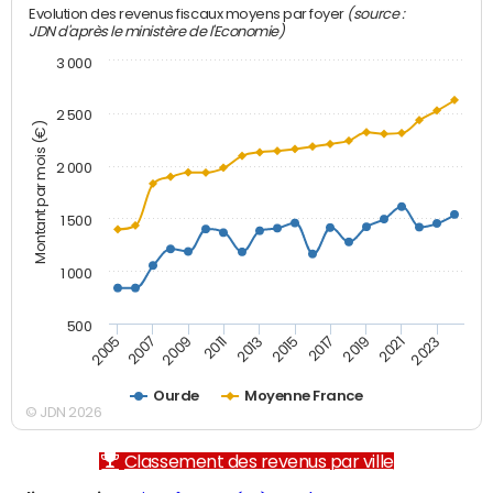
(source :
Evolution des revenus fiscaux moyens par foyer
JDN d'après le ministère de l'Economie)
3 000
2 500
Montant par mois (€)
2 000
1 500
1 000
500
2007
2017
2009
2019
2011
2021
2013
2023
2005
2015
Ourde
Moyenne France
© JDN 2026
Classement des revenus par ville