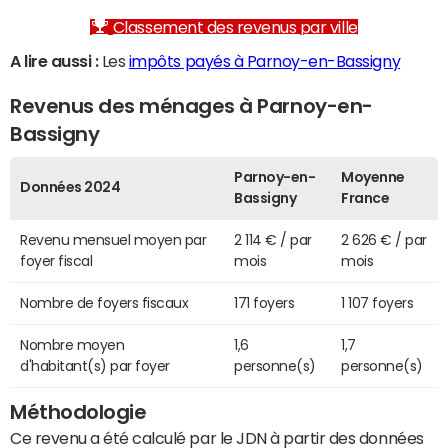
Classement des revenus par ville
A lire aussi :
Les
impôts payés à Parnoy-en-Bassigny
Revenus des ménages à Parnoy-en-
Bassigny
Parnoy-en-
Moyenne
Données 2024
Bassigny
France
Revenu mensuel moyen par
2 114 € / par
2 626 € / par
foyer fiscal
mois
mois
Nombre de foyers fiscaux
171 foyers
1 107 foyers
Nombre moyen
1,6
1,7
d'habitant(s) par foyer
personne(s)
personne(s)
Méthodologie
Ce revenu a été calculé par le JDN à partir des données