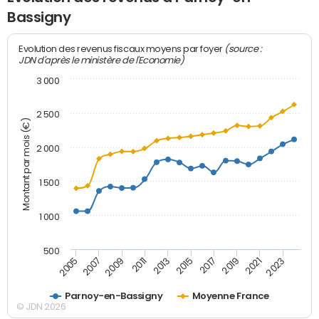
Bassigny
(source :
Evolution des revenus fiscaux moyens par foyer
JDN d'après le ministère de l'Economie)
3 000
2 500
Montant par mois (€)
2 000
1 500
1 000
500
2007
2017
2009
2019
2011
2021
2013
2023
2005
2015
Parnoy-en-Bassigny
Moyenne France
© JDN 2026