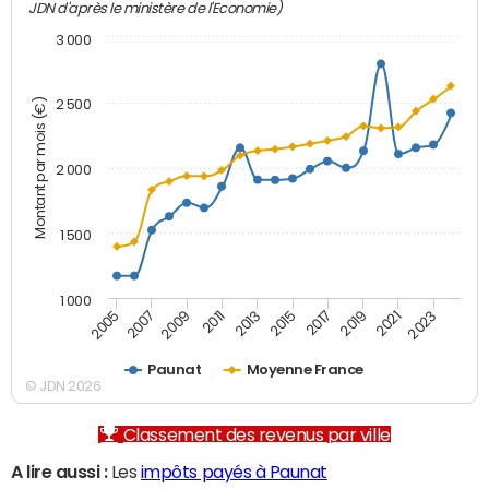
JDN d'après le ministère de l'Economie)
3 000
Montant par mois (€)
2 500
2 000
1 500
1 000
2007
2017
2009
2019
2011
2021
2013
2023
2005
2015
Paunat
Moyenne France
© JDN 2026
Classement des revenus par ville
A lire aussi :
Les
impôts payés à Paunat