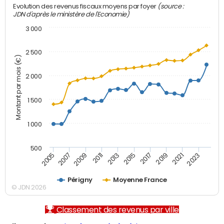
(source :
Evolution des revenus fiscaux moyens par foyer
JDN d'après le ministère de l'Economie)
3 000
2 500
Montant par mois (€)
2 000
1 500
1 000
500
2007
2017
2009
2019
2011
2021
2013
2023
2005
2015
Périgny
Moyenne France
© JDN 2026
Classement des revenus par ville