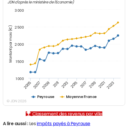
JDN d'après le ministère de l'Economie)
3 000
Montant par mois (€)
2 500
2 000
1 500
1 000
2007
2017
2009
2019
2011
2021
2013
2023
2005
2015
Peyrouse
Moyenne France
© JDN 2026
Classement des revenus par ville
A lire aussi :
Les
impôts payés à Peyrouse