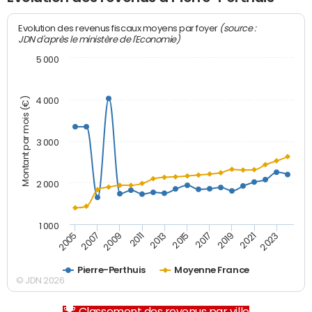
(source :
Evolution des revenus fiscaux moyens par foyer
JDN d'après le ministère de l'Economie)
5 000
Montant par mois (€)
4 000
3 000
2 000
1 000
2007
2017
2005
2015
2013
2023
2011
2021
2009
2019
Pierre-Perthuis
Moyenne France
© JDN 2026
Classement des revenus par ville