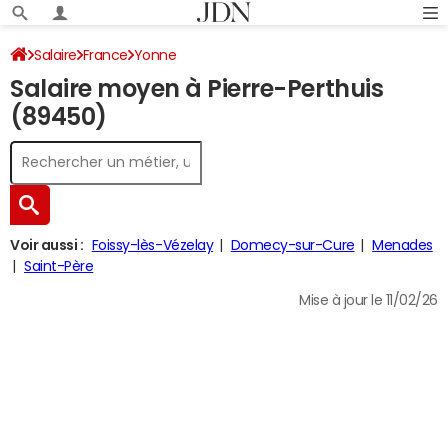
Salaire
France
Yonne
Salaire moyen à Pierre-Perthuis
(89450)
Voir aussi :
Foissy-lès-Vézelay
Domecy-sur-Cure
Menades
Saint-Père
Mise à jour le 11/02/26