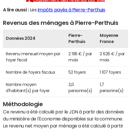
A lire aussi :
Les
impôts payés à Pierre-Perthuis
Revenus des ménages à Pierre-Perthuis
Pierre-
Moyenne
Données 2024
Perthuis
France
Revenu mensuel moyen par
2 195 € / par
2 626 € / par
foyer fiscal
mois
mois
Nombre de foyers fiscaux
52 foyers
1 107 foyers
Nombre moyen
2,0
1,7
d'habitant(s) par foyer
personne(s)
personne(s)
Méthodologie
Ce revenu a été calculé par le JDN à partir des données
du ministère de l'Economie disponibles sur la commune.
Le revenu net moyen par ménage a été calculé à partir