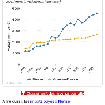
JDN d'après le ministère de l'Economie)
5 000
4 000
Montant par mois (€)
3 000
2 000
1 000
0
2007
2017
2005
2015
2013
2023
2011
2021
2009
2019
Plénise
Moyenne France
© JDN 2026
Classement des revenus par ville
A lire aussi :
Les
impôts payés à Plénise