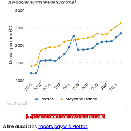
JDN d'après le ministère de l'Economie)
3 000
Montant par mois (€)
2 500
2 000
1 500
1 000
2007
2017
2009
2019
2011
2021
2013
2023
2005
2015
Plottes
Moyenne France
© JDN 2026
Classement des revenus par ville
A lire aussi :
Les
impôts payés à Plottes