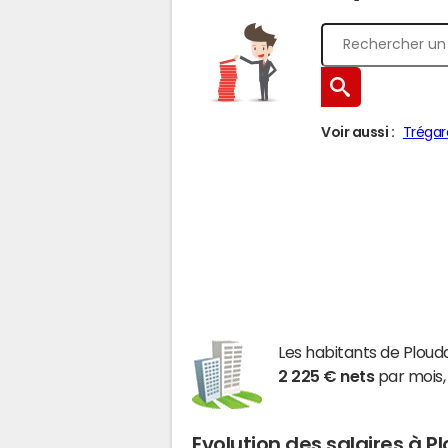
Voir aussi :
Trégar
Les habitants de Ploud
2 225 € nets
par mois,
Evolution des salaires à P