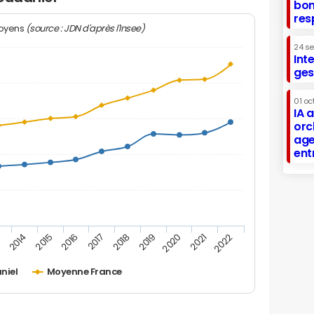
bon
res
(source : JDN d'après l'Insee)
moyens
24 s
Int
ges
01 oc
IA 
orc
age
ent
2019
2016
3
2020
2017
2014
2021
2018
2015
2022
niel
Moyenne France