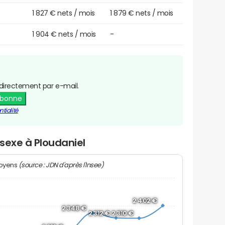
1 827 € nets / mois
1 879 € nets / mois
1 904 € nets / mois
-
directement par e-mail.
abonne
tialité
 sexe à Ploudaniel
(source : JDN d'après l'Insee)
moyens
2 402 €
2 348 €
2 312 €
2 310 €