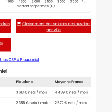
0
1 000
1 500
2 000
2 500
3 000
3 500
4 …
Montant net par mois (€)
adres
Classement des salaires des ouvriers
par ville
es
t les CSP à Ploudaniel
iel
Ploudaniel
Moyenne France
3 613 € nets / mois
4 489 € nets / mois
2 386 € nets / mois
2 572 € nets / mois