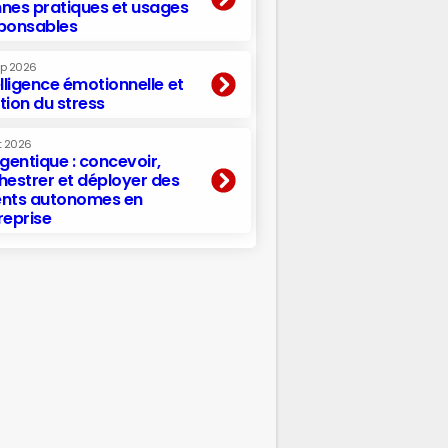
nes pratiques et usages
ponsables
ep 2026
elligence émotionnelle et
tion du stress
t 2026
agentique : concevoir,
hestrer et déployer des
nts autonomes en
reprise