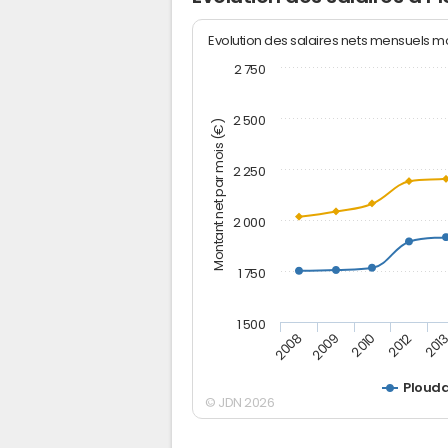
Evolution des salaires nets mensuels 
2 750
2 500
Montant net par mois (€)
2 250
2 000
1 750
1 500
2012
2008
201
2009
2010
Plouda
© JDN 2026