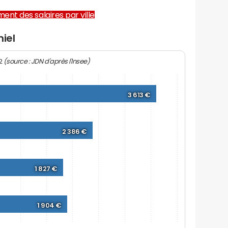
ent des salaires par ville
iel
(source : JDN d'après l'Insee)
22
3 613 €
2 386 €
1 827 €
1 904 €