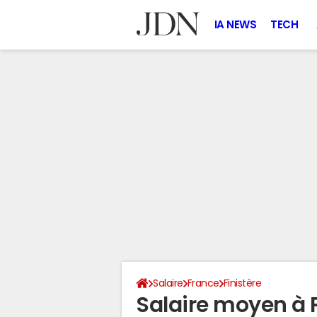
IA NEWS
TECH
Salaire
France
Finistère
Salaire moyen à 