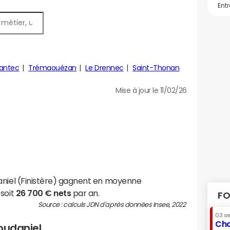
antec
Trémaouézan
Le Drennec
Saint-Thonan
Mise à jour le 11/02/26
aniel (Finistère) gagnent en moyenne
 soit
26 700 € nets
par an.
FO
Source : calculs JDN d'après données Insee, 2022
03 s
Cha
loudaniel