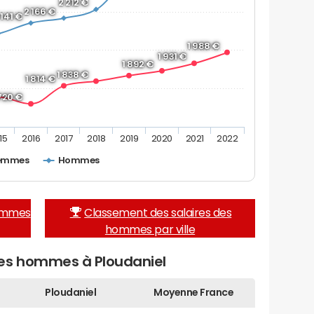
2 212 €
2 166 €
 141 €
1 988 €
1 931 €
1 892 €
1 838 €
1 814 €
 720 €
15
2016
2017
2018
2019
2020
2021
2022
emmes
Hommes
femmes
Classement des salaires des
hommes par ville
des hommes à Ploudaniel
Ploudaniel
Moyenne France