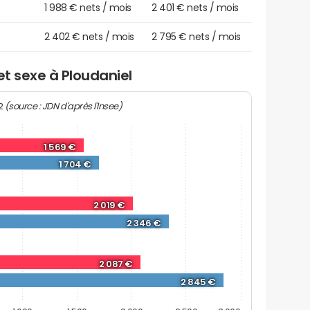
1 988 € nets / mois
2 401 € nets / mois
2 402 € nets / mois
2 795 € nets / mois
et sexe à Ploudaniel
(source : JDN d'après l'Insee)
22
1 569 €
1 704 €
2 019 €
2 346 €
2 087 €
2 845 €