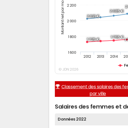
Montant net par mois (€)
2 200
2
2 085 €
2 021 €
2 000
1 800
1 755 €
1 725 €
1
1 600
2012
2013
2014
20
F
© JDN 2026
Classement des salaires des 
par ville
Salaires des femmes et 
Données 2022