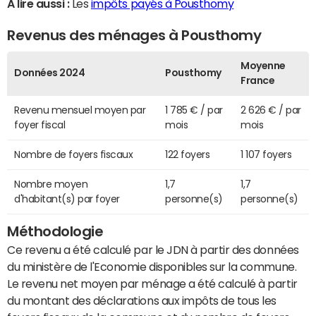
A lire aussi :
Les
impôts payés à Pousthomy
Revenus des ménages à Pousthomy
Moyenne
Données 2024
Pousthomy
France
Revenu mensuel moyen par
1 785 € / par
2 626 € / par
foyer fiscal
mois
mois
Nombre de foyers fiscaux
122 foyers
1 107 foyers
Nombre moyen
1,7
1,7
d'habitant(s) par foyer
personne(s)
personne(s)
Méthodologie
Ce revenu a été calculé par le JDN à partir des données
du ministère de l'Economie disponibles sur la commune.
Le revenu net moyen par ménage a été calculé à partir
du montant des déclarations aux impôts de tous les