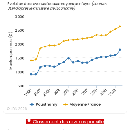
(source :
Evolution des revenus fiscaux moyens par foyer
JDN d'après le ministère de l'Economie)
3 000
2 500
Montant par mois (€)
2 000
1 500
1 000
500
2007
2017
2009
2019
2011
2021
2013
2023
2005
2015
Pousthomy
Moyenne France
© JDN 2026
Classement des revenus par ville