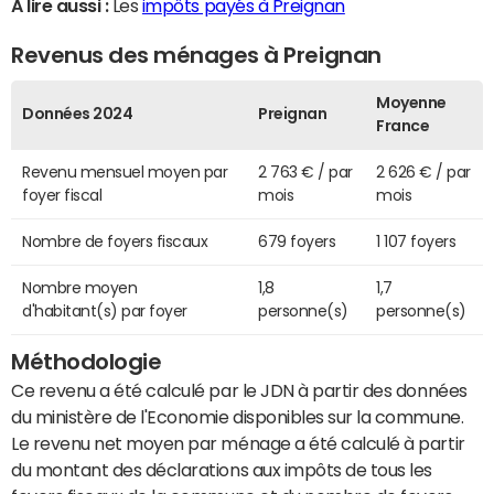
A lire aussi :
Les
impôts payés à Preignan
Revenus des ménages à Preignan
Moyenne
Données 2024
Preignan
France
Revenu mensuel moyen par
2 763 € / par
2 626 € / par
foyer fiscal
mois
mois
Nombre de foyers fiscaux
679 foyers
1 107 foyers
Nombre moyen
1,8
1,7
d'habitant(s) par foyer
personne(s)
personne(s)
Méthodologie
Ce revenu a été calculé par le JDN à partir des données
du ministère de l'Economie disponibles sur la commune.
Le revenu net moyen par ménage a été calculé à partir
du montant des déclarations aux impôts de tous les