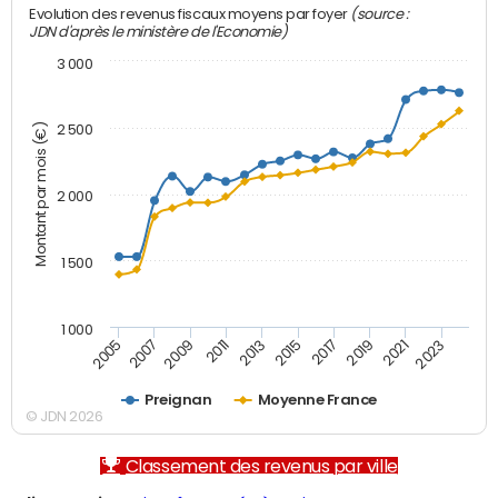
(source :
Evolution des revenus fiscaux moyens par foyer
JDN d'après le ministère de l'Economie)
3 000
Montant par mois (€)
2 500
2 000
1 500
1 000
2007
2017
2009
2019
2011
2021
2013
2023
2005
2015
Preignan
Moyenne France
© JDN 2026
Classement des revenus par ville