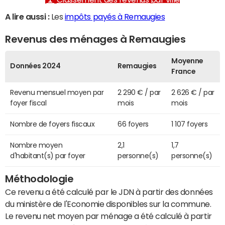
A lire aussi :
Les
impôts payés à Remaugies
Revenus des ménages à Remaugies
Moyenne
Données 2024
Remaugies
France
Revenu mensuel moyen par
2 290 € / par
2 626 € / par
foyer fiscal
mois
mois
Nombre de foyers fiscaux
66 foyers
1 107 foyers
Nombre moyen
2,1
1,7
d'habitant(s) par foyer
personne(s)
personne(s)
Méthodologie
Ce revenu a été calculé par le JDN à partir des données
du ministère de l'Economie disponibles sur la commune.
Le revenu net moyen par ménage a été calculé à partir