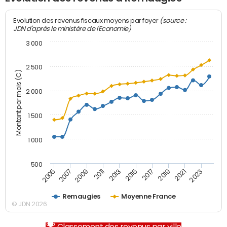
(source :
Evolution des revenus fiscaux moyens par foyer
JDN d'après le ministère de l'Economie)
3 000
2 500
Montant par mois (€)
2 000
1 500
1 000
500
2007
2017
2009
2019
2011
2021
2013
2023
2005
2015
Remaugies
Moyenne France
© JDN 2026
Classement des revenus par ville