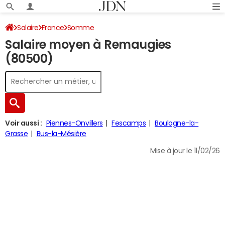
Salaire
France
Somme
Salaire moyen à Remaugies
(80500)
Voir aussi :
Piennes-Onvillers
Fescamps
Boulogne-la-
Grasse
Bus-la-Mésière
Mise à jour le 11/02/26