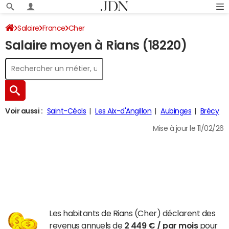
Salaire
France
Cher
Salaire moyen à Rians (18220)
Voir aussi :
Saint-Céols
Les Aix-d'Angillon
Aubinges
Brécy
Mise à jour le 11/02/26
Les habitants de Rians (Cher) déclarent des
revenus annuels de
2 449 € / par mois
pour