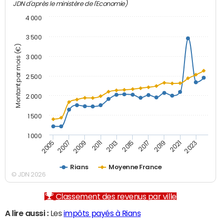
JDN d'après le ministère de l'Economie)
4 000
3 500
Montant par mois (€)
3 000
2 500
2 000
1 500
1 000
2007
2017
2005
2015
2013
2023
2011
2021
2009
2019
Rians
Moyenne France
© JDN 2026
Classement des revenus par ville
A lire aussi :
Les
impôts payés à Rians