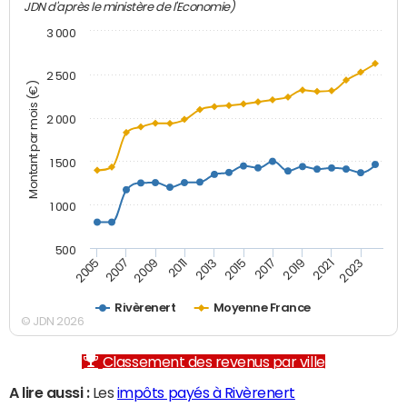
JDN d'après le ministère de l'Economie)
3 000
2 500
Montant par mois (€)
2 000
1 500
1 000
500
2007
2017
2009
2019
2011
2021
2013
2023
2005
2015
Rivèrenert
Moyenne France
© JDN 2026
Classement des revenus par ville
A lire aussi :
Les
impôts payés à Rivèrenert