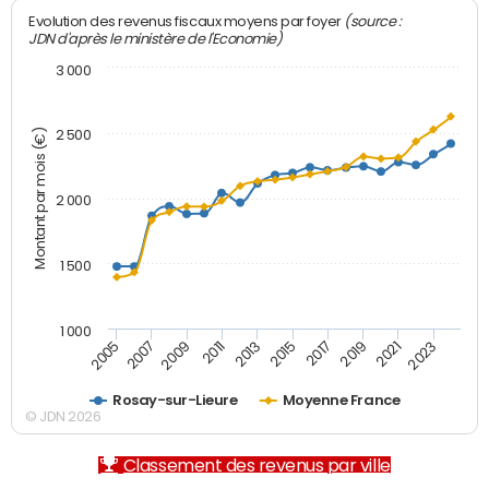
(source :
Evolution des revenus fiscaux moyens par foyer
JDN d'après le ministère de l'Economie)
3 000
Montant par mois (€)
2 500
2 000
1 500
1 000
2007
2017
2009
2019
2011
2021
2013
2023
2005
2015
Rosay-sur-Lieure
Moyenne France
© JDN 2026
Classement des revenus par ville