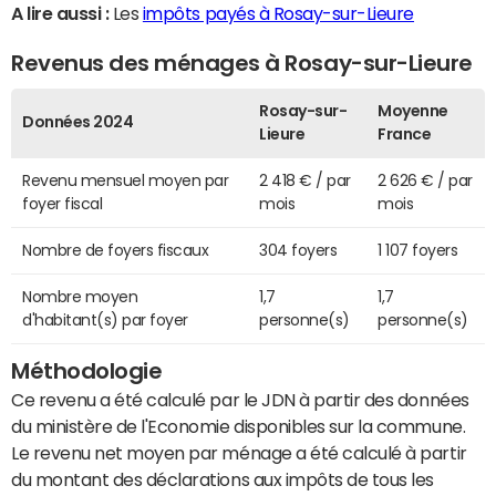
A lire aussi :
Les
impôts payés à Rosay-sur-Lieure
Revenus des ménages à Rosay-sur-Lieure
Rosay-sur-
Moyenne
Données 2024
Lieure
France
Revenu mensuel moyen par
2 418 € / par
2 626 € / par
foyer fiscal
mois
mois
Nombre de foyers fiscaux
304 foyers
1 107 foyers
Nombre moyen
1,7
1,7
d'habitant(s) par foyer
personne(s)
personne(s)
Méthodologie
Ce revenu a été calculé par le JDN à partir des données
du ministère de l'Economie disponibles sur la commune.
Le revenu net moyen par ménage a été calculé à partir
du montant des déclarations aux impôts de tous les