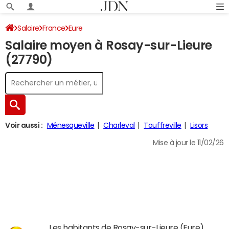
Salaire
France
Eure
Salaire moyen à Rosay-sur-Lieure
(27790)
Voir aussi :
Ménesqueville
Charleval
Touffreville
Lisors
Mise à jour le 11/02/26
Les habitants de Rosay-sur-Lieure (Eure)