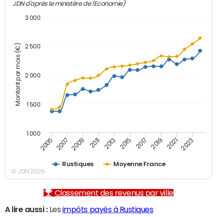
JDN d'après le ministère de l'Economie)
3 000
Montant par mois (€)
2 500
2 000
1 500
1 000
2007
2017
2009
2019
2011
2021
2013
2023
2005
2015
Rustiques
Moyenne France
© JDN 2026
Classement des revenus par ville
A lire aussi :
Les
impôts payés à Rustiques