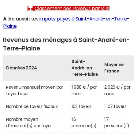
Classement des revenus par ville
A lire aussi :
Les
impôts payés à Saint-André-en-Terre-
Plaine
Revenus des ménages à Saint-André-en-
Terre-Plaine
Saint-
Moyenne
Données 2024
André-en-
France
Terre-Plaine
Revenu mensuel moyen par
1 988 € / par
2 626 € / par
foyer fiscal
mois
mois
Nombre de foyers fiscaux
102 foyers
1 107 foyers
Nombre moyen
1,6
1,7
d'habitant(s) par foyer
personne(s)
personne(s)