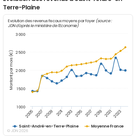
Terre-Plaine
(source :
Evolution des revenus fiscaux moyens par foyer
JDN d'après le ministère de l'Economie)
3 000
Montant par mois (€)
2 500
2 000
1 500
1 000
2007
2017
2009
2019
2011
2021
2013
2023
2005
2015
Saint-André-en-Terre-Plaine
Moyenne France
© JDN 2026