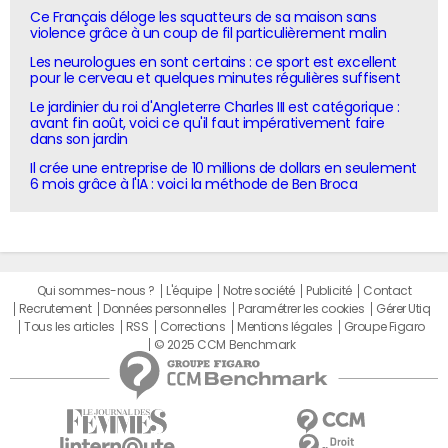
Ce Français déloge les squatteurs de sa maison sans
violence grâce à un coup de fil particulièrement malin
Les neurologues en sont certains : ce sport est excellent
pour le cerveau et quelques minutes régulières suffisent
Le jardinier du roi d'Angleterre Charles III est catégorique :
avant fin août, voici ce qu'il faut impérativement faire
dans son jardin
Il crée une entreprise de 10 millions de dollars en seulement
6 mois grâce à l'IA : voici la méthode de Ben Broca
Qui sommes-nous ?
L'équipe
Notre société
Publicité
Contact
Recrutement
Données personnelles
Paramétrer les cookies
Gérer Utiq
Tous les articles
RSS
Corrections
Mentions légales
Groupe Figaro
© 2025 CCM Benchmark