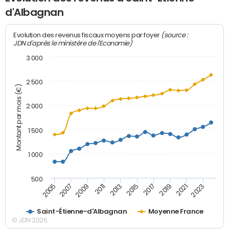
d'Albagnan
(source :
Evolution des revenus fiscaux moyens par foyer
JDN d'après le ministère de l'Economie)
3 000
2 500
Montant par mois (€)
2 000
1 500
1 000
500
2007
2017
2009
2019
2011
2021
2013
2023
2005
2015
Saint-Étienne-d'Albagnan
Moyenne France
© JDN 2026