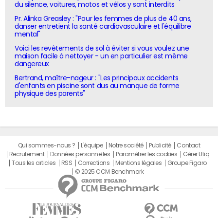
du silence, voitures, motos et vélos y sont interdits
Pr. Alinka Greasley : "Pour les femmes de plus de 40 ans,
danser entretient la santé cardiovasculaire et l'équilibre
mental"
Voici les revêtements de sol à éviter si vous voulez une
maison facile à nettoyer - un en particulier est même
dangereux
Bertrand, maître-nageur : "Les principaux accidents
d'enfants en piscine sont dus au manque de forme
physique des parents"
Qui sommes-nous ?
L'équipe
Notre société
Publicité
Contact
Recrutement
Données personnelles
Paramétrer les cookies
Gérer Utiq
Tous les articles
RSS
Corrections
Mentions légales
Groupe Figaro
© 2025 CCM Benchmark