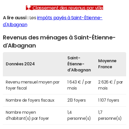
Classement des revenus par ville
A lire aussi :
Les
impôts payés à Saint-Étienne-
d'Albagnan
Revenus des ménages à Saint-Étienne-
d'Albagnan
Saint-
Moyenne
Données 2024
Étienne-
France
d'Albagnan
Revenu mensuel moyen par
1 643 € / par
2 626 € / par
foyer fiscal
mois
mois
Nombre de foyers fiscaux
213 foyers
1 107 foyers
Nombre moyen
1,4
1,7
d'habitant(s) par foyer
personne(s)
personne(s)