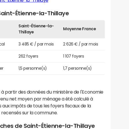
int-Étienne-la-Thillaye
int-Étienne-la-Thillaye
Saint-Étienne-la-
Moyenne France
Thillaye
cal
3 485 € / par mois
2 626 € / par mois
262 foyers
1 107 foyers
er
1,5 personne(s)
1,7 personne(s)
 à partir des données du ministère de l'Economie
evenu net moyen par ménage a été calculé à
 aux impôts de tous les foyers fiscaux de la
 recensés sur la commune.
roches de Saint-Étienne-la-Thillaye