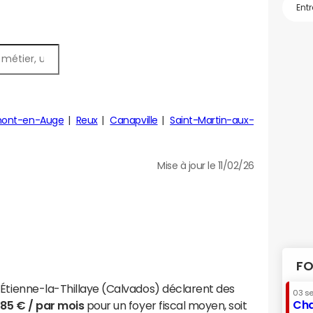
ont-en-Auge
Reux
Canapville
Saint-Martin-aux-
Mise à jour le 11/02/26
FO
-Étienne-la-Thillaye (Calvados) déclarent des
03 s
Cha
485 € / par mois
pour un foyer fiscal moyen, soit