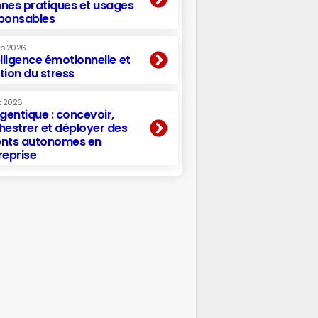
nes pratiques et usages
ponsables
ep 2026
elligence émotionnelle et
tion du stress
t 2026
agentique : concevoir,
hestrer et déployer des
nts autonomes en
reprise