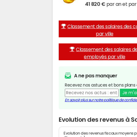
41 820 €
par an et par 
Classement des salaires des c
par ville
Classement des salaires d
employés par ville
A ne pas manquer
Recevez nos astuces et bons plans 
Je m'
En savoir plus sur notre politique de confiden
Evolution des revenus à S
Evolution des revenus fiscaux moyens p