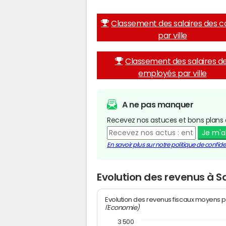
Classement des salaires des c
par ville
Classement des salaires d
employés par ville
A ne pas manquer
Recevez nos astuces et bons plans 
Je m'
En savoir plus sur notre politique de confiden
Evolution des revenus à S
Evolution des revenus fiscaux moyens p
l'Economie)
3 500