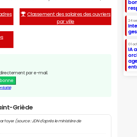
bon
res
adres
Classement des salaires des ouvriers
par ville
24 s
Int
ges
es
01 oc
IA 
orc
age
ent
directement par e-mail.
abonne
tialité
aint-Griède
(source : JDN d'après le ministère de
ar foyer