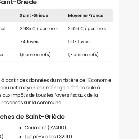
aint-Griède
Saint-Griède
Moyenne France
cal
2 985 € / par mois
2 626 € / par mois
74 foyers
1 107 foyers
er
1,9 personne(s)
1,7 personne(s)
 à partir des données du ministère de l'Economie
evenu net moyen par ménage a été calculé à
 aux impôts de tous les foyers fiscaux de la
 recensés sur la commune.
roches de Saint-Griède
Caumont (32400)
0)
Luppé-Violles (32110)