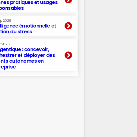
nes pratiques et usages
ponsables
ep 2026
elligence émotionnelle et
tion du stress
t 2026
agentique : concevoir,
hestrer et déployer des
nts autonomes en
reprise