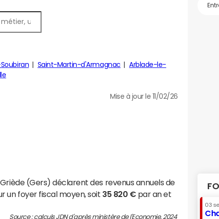
Soubiran
Saint-Martin-d'Armagnac
Arblade-le-
lle
Mise à jour le 11/02/26
-Griède (Gers) déclarent des revenus annuels de
FO
r un foyer fiscal moyen, soit
35 820 €
par an et
03 s
Cha
Source : calculs JDN d'après ministère de l'Economie, 2024