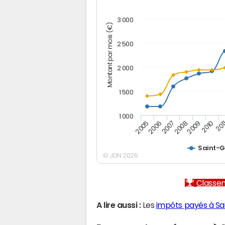
3 000
Montant par mois (€)
2 500
2 000
1 500
1 000
2005
2006
2007
2008
2009
2010
201
Saint-G
© JDN 2026
Classem
A lire aussi :
Les
impôts payés à Sa